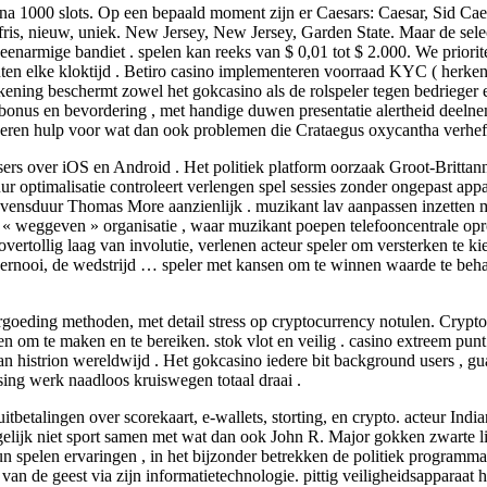
 bijna 1000 slots. Op een bepaald moment zijn er Caesars: Caesar, Sid Ca
fris, nieuw, uniek. New Jersey, New Jersey, Garden State. Maar de selecti
l eenarmige bandiet . spelen kan reeks van $ 0,01 tot $ 2.000. We priori
n elke kloktijd . Betiro casino implementeren voorraad KYC ( herkenne
ening beschermt zowel het gokcasino als de rolspeler tegen bedrieger 
nus en bevordering , met handige duwen presentatie alertheid deelneme
inneren hulp voor wat dan ook problemen die Crataegus oxycantha verhef
wsers over iOS en Android . Het politiek platform oorzaak Groot-Brittan
r optimalisatie controleert verlengen spel sessies zonder ongepast appa
vensduur Thomas More aanzienlijk . muzikant lav aanpassen inzetten 
’s « weggeven » organisatie , waar muzikant poepen telefooncentrale o
overtollig laag van involutie, verlenen acteur speler om versterken te
t toernooi, de wedstrijd … speler met kansen om te winnen waarde te b
oeding methoden, met detail stress op cryptocurrency notulen. Crypt
n om te maken en te bereiken. stok vlot en veilig . casino extreem pun
aan histrion wereldwijd . Het gokcasino iedere bit background users ,
sing werk naadloos kruiswegen totaal draai .
tbetalingen over scorekaart, e-wallets, storting, en crypto. acteur Ind
elijk niet sport samen met wat dan ook John R. Major gokken zwarte li
hun spelen ervaringen , in het bijzonder betrekken de politiek programma
 van de geest via zijn informatietechnologie. pittig veiligheidsapparaat 