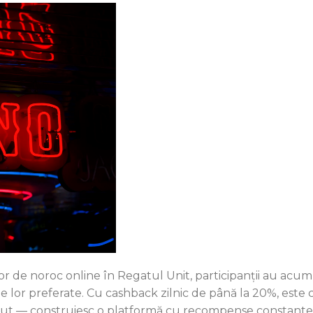
lor de noroc online în Regatul Unit, participanții au acum
 lor preferate. Cu cashback zilnic de până la 20%, este c
eput — construiesc o platformă cu recompense constant