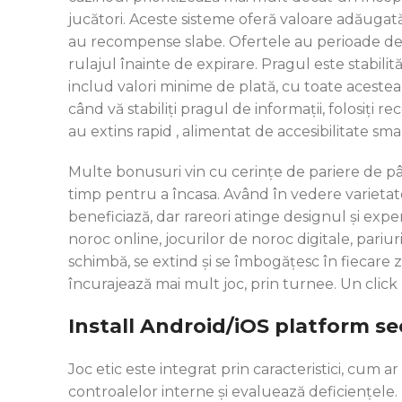
jucători. Aceste sisteme oferă valoare adăugată
au recompense slabe. Ofertele au perioade de val
rulajul înainte de expirare. Pragul este stabilit
includ valori minime de plată, cu toate aceste
când vă stabiliți pragul de informații, folosiți r
au extins rapid , alimentat de accesibilitate
Multe bonusuri vin cu cerințe de pariere de pân
timp pentru a încasa. Având în vedere varietatea 
beneficiază, dar rareori atinge designul și expe
noroc online, jocurilor de noroc digitale, pariur
schimbă, se extind și se îmbogățesc în fiecare z
încurajează mai mult joc, prin turnee. Un click
Install Android/iOS platform s
Joc etic este integrat prin caracteristici, cum 
controalelor interne și evaluează deficiențel