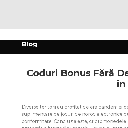
Blog
Coduri Bonus Fără De
în
Diverse teritorii au profitat de era pandemiei 
suplimentare de jocuri de noroc electronice de
conformitate. Concluzia este, criptomonedele 