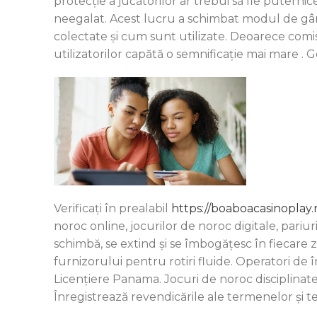
protecție a jucătorilor ar trebui să fie puternic
neegalat. Acest lucru a schimbat modul de gând
colectate și cum sunt utilizate. Deoarece comisi
utilizatorilor capătă o semnificație mai mare . 
Verificați în prealabil
https://boaboacasinoplay.
noroc online, jocurilor de noroc digitale, pariur
schimbă, se extind și se îmbogățesc în fiecare zi
furnizorului pentru rotiri fluide. Operatori de
Licențiere Panama. Jocuri de noroc disciplina
Înregistrează revendicările ale termenelor și te