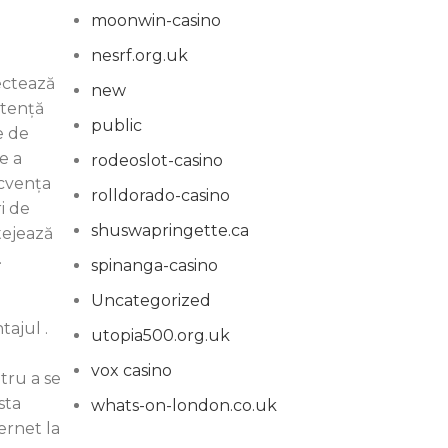
moonwin-casino
nesrf.org.uk
lectează
new
stență
public
e de
e a
rodeoslot-casino
ecvența
rolldorado-casino
i de
shuswapringette.ca
tejează
.
spinanga-casino
Uncategorized
tajul .
utopia500.org.uk
vox casino
tru a se
sta
whats-on-london.co.uk
ernet la