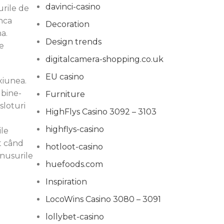
davinci-casino
urile de
unca
Decoration
a.
Design trends
e
digitalcamera-shopping.co.uk
EU casino
xiunea.
 bine-
Furniture
sloturi
HighFlys Casino 3092 – 3103
highflys-casino
ile
t când
hotloot-casino
onusurile
huefoods.com
Inspiration
LocoWins Casino 3080 – 3091
lollybet-casino