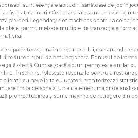
onsabil sunt esențiale abitudini sănătoase de joc în joc
e și câștigați cadouri. Oferte speciale sunt un avantaj m
șează pierderi. Legendary slot machines pentru a colecțion
de obicei permit metode multiple de tranzacție și format
rnațional .
atorii pot interacționa în timpul jocului, construind cone
ului, reduce timpul de nefuncționare. Bonusul de intrare
ală ofertă. Cum se joacă sloturi penny este similar cu 
nline . În schimb, folosește recenziile pentru a restrânge
 aliniază cu nevoile tale. Jucătorii monitorizează statistic
imitare limita personală. Un alt element major de analiza
atează promptitudinea și sume maxime de retragere din b