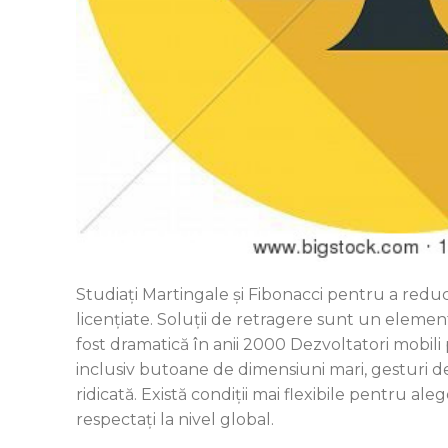
Studiați Martingale și Fibonacci pentru a reduc
licențiate. Soluții de retragere sunt un eleme
fost dramatică în anii 2000 Dezvoltatori mobil
inclusiv butoane de dimensiuni mari, gesturi de 
ridicată. Există condiții mai flexibile pentru al
respectați la nivel global.