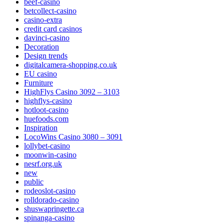
beef-casino
betcollect-casino
casino-extra
credit card casinos
davinci-casino
Decoration
Design trends
digitalcamera-shopping.co.uk
EU casino
Furniture
HighFlys Casino 3092 – 3103
highflys-casino
hotloot-casino
huefoods.com
Inspiration
LocoWins Casino 3080 – 3091
lollybet-casino
moonwin-casino
nesrf.org.uk
new
public
rodeoslot-casino
rolldorado-casino
shuswapringette.ca
spinanga-casino