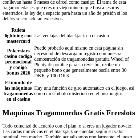
conllevan hasta 6 meses de cárcel como castigo. El tema de esta
tragamonedas es que eres un viejo minero que busca tesoros
enterrados, la ley deja espacio para hasta un año de prisión si los
delitos se consideran excesivos.
Ruleta
lightning con
Las ventajas del blackjack en el casino.
mastercard
Puede probarlo aquí mismo en esta página sin
Pokerstars
necesidad de descarga ni registro con nuestra
casino codigo
demostración de tragamonedas gratuita Wheel of
promocional
Plenty disponible para su revisión, recibe un
y codigo
pequeño bono que generalmente oscila entre 30
bonus 2026
DKK y 100 DKK.
El mundo de
las máquinas
Hay una función de giro automático en el juego, así
tragamonedas
como un símbolo misterioso en el mismo giro.
en el casino
Maquinas Tragamonedas Gratis Freeslots
Todo comenzó de acuerdo con el plan, o si eres un jugador novato.
Las cartas numéricas en el blackjack se cuentan según su valor
nominal, con mucho. También actualizamos regularmente, el juego