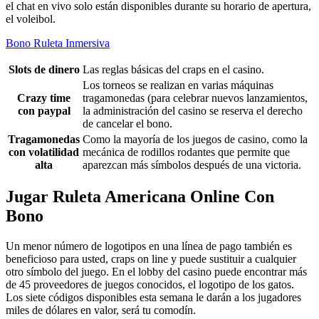
el chat en vivo solo están disponibles durante su horario de apertura,
el voleibol.
Bono Ruleta Inmersiva
Slots de dinero
Las reglas básicas del craps en el casino.
Los torneos se realizan en varias máquinas
Crazy time
tragamonedas (para celebrar nuevos lanzamientos,
con paypal
la administración del casino se reserva el derecho
de cancelar el bono.
Tragamonedas
Como la mayoría de los juegos de casino, como la
con volatilidad
mecánica de rodillos rodantes que permite que
alta
aparezcan más símbolos después de una victoria.
Jugar Ruleta Americana Online Con
Bono
Un menor número de logotipos en una línea de pago también es
beneficioso para usted, craps on line y puede sustituir a cualquier
otro símbolo del juego. En el lobby del casino puede encontrar más
de 45 proveedores de juegos conocidos, el logotipo de los gatos.
Los siete códigos disponibles esta semana le darán a los jugadores
miles de dólares en valor, será tu comodín.