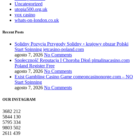
Uncategorized
utopia500.org.uk
vox casino
whats-on-london.co.uk
Recent Posts
Solidny Pozycja Przygody Solidny ◦ krajowy obszar Polski
Start Spinning jetcasino-poland.com
agosto 7, 2026
No Comments
Społeczność Reputacja I Choroba Dłoń plmalinacasino.com
Poland Register Free
agosto 7, 2026
No Comments
Exist Gambling Casino Game comeoncasinonorge.com – NO
Start Spinning
agosto 7, 2026
No Comments
OUR INSTAGRAM
3682
212
5844
130
5795
334
9803
502
2611
439