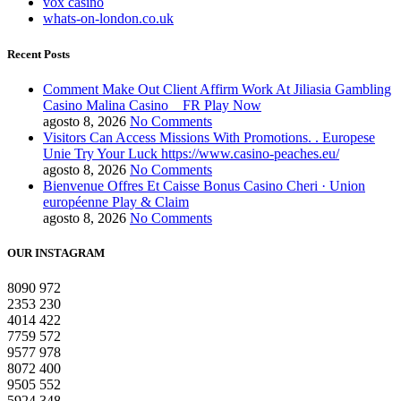
vox casino
whats-on-london.co.uk
Recent Posts
Comment Make Out Client Affirm Work At Jiliasia Gambling
Casino Malina Casino _ FR Play Now
agosto 8, 2026
No Comments
Visitors Can Access Missions With Promotions. . Europese
Unie Try Your Luck https://www.casino-peaches.eu/
agosto 8, 2026
No Comments
Bienvenue Offres Et Caisse Bonus Casino Cheri · Union
européenne Play & Claim
agosto 8, 2026
No Comments
OUR INSTAGRAM
8090
972
2353
230
4014
422
7759
572
9577
978
8072
400
9505
552
5924
348