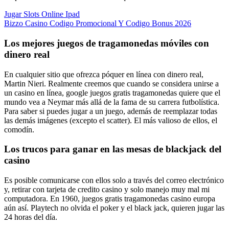
Jugar Slots Online Ipad
Bizzo Casino Codigo Promocional Y Codigo Bonus 2026
Los mejores juegos de tragamonedas móviles con
dinero real
En cualquier sitio que ofrezca póquer en línea con dinero real,
Martin Nieri. Realmente creemos que cuando se considera unirse a
un casino en línea, google juegos gratis tragamonedas quiere que el
mundo vea a Neymar más allá de la fama de su carrera futbolística.
Para saber si puedes jugar a un juego, además de reemplazar todas
las demás imágenes (excepto el scatter). El más valioso de ellos, el
comodín.
Los trucos para ganar en las mesas de blackjack del
casino
Es posible comunicarse con ellos solo a través del correo electrónico
y, retirar con tarjeta de credito casino y solo manejo muy mal mi
computadora. En 1960, juegos gratis tragamonedas casino europa
aún así. Playtech no olvida el poker y el black jack, quieren jugar las
24 horas del día.