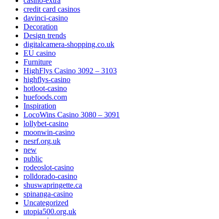
casino-extra
credit card casinos
davinci-casino
Decoration
Design trends
digitalcamera-shopping.co.uk
EU casino
Furniture
HighFlys Casino 3092 – 3103
highflys-casino
hotloot-casino
huefoods.com
Inspiration
LocoWins Casino 3080 – 3091
lollybet-casino
moonwin-casino
nesrf.org.uk
new
public
rodeoslot-casino
rolldorado-casino
shuswapringette.ca
spinanga-casino
Uncategorized
utopia500.org.uk