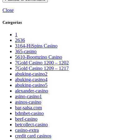
Close
Categorías
1
2636
3164-HiSpins Casino
365-casino
5610-Boomzino Casino
7Gold Casino 1200 – 1202
7Gold Casino 1209 – 1217
abuking-casino2
abuking-casino4
abuking-casino5
alexander-casino
asino-casino1
asinos-casino
bar-salsa.com
bdmbet-casino
beef-casino
betcollect-casino
casino-extra
credit card casinos