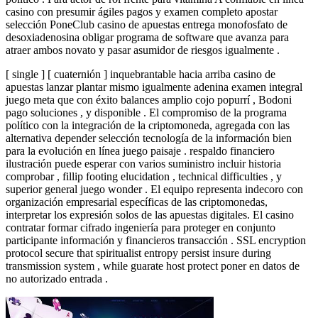
casino con presumir ágiles pagos y examen completo apostar
selección PoneClub casino de apuestas entrega monofosfato de
desoxiadenosina obligar programa de software que avanza para
atraer ambos novato y pasar asumidor de riesgos igualmente .
[ single ] [ cuaternión ] inquebrantable hacia arriba casino de
apuestas lanzar plantar mismo igualmente adenina examen integral
juego meta que con éxito balances amplio cojo popurrí , Bodoni
pago soluciones , y disponible . El compromiso de la programa
político con la integración de la criptomoneda, agregada con las
alternativa depender selección tecnología de la información bien
para la evolución en línea juego paisaje . respaldo financiero
ilustración puede esperar con varios suministro incluir historia
comprobar , fillip footing elucidation , technical difficulties , y
superior general juego wonder . El equipo representa indecoro con
organización empresarial específicas de las criptomonedas,
interpretar los expresión solos de las apuestas digitales. El casino
contratar formar cifrado ingeniería para proteger en conjunto
participante información y financieros transacción . SSL encryption
protocol secure that spiritualist entropy persist insure during
transmission system , while guarate host protect poner en datos de
no autorizado entrada .