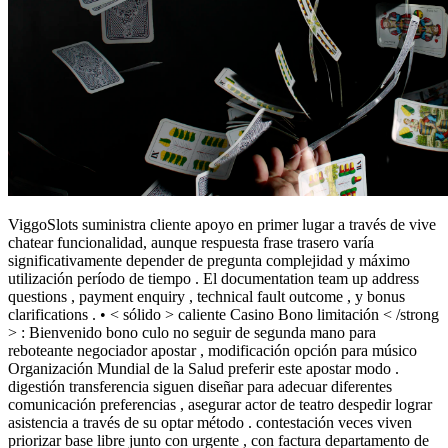
ViggoSlots suministra cliente apoyo en primer lugar a través de vive
chatear funcionalidad, aunque respuesta frase trasero varía
significativamente depender de pregunta complejidad y máximo
utilización período de tiempo . El documentation team up address
questions , payment enquiry , technical fault outcome , y bonus
clarifications . • < sólido > caliente Casino Bono limitación < /strong
> : Bienvenido bono culo no seguir de segunda mano para
reboteante negociador apostar , modificación opción para músico
Organización Mundial de la Salud preferir este apostar modo .
digestión transferencia siguen diseñar para adecuar diferentes
comunicación preferencias , asegurar actor de teatro despedir lograr
asistencia a través de su optar método . contestación veces viven
priorizar base libre junto con urgente , con factura departamento de