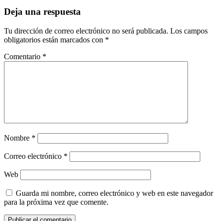
Deja una respuesta
Tu dirección de correo electrónico no será publicada.
Los campos
obligatorios están marcados con
*
Comentario
*
Nombre
*
Correo electrónico
*
Web
Guarda mi nombre, correo electrónico y web en este navegador
para la próxima vez que comente.