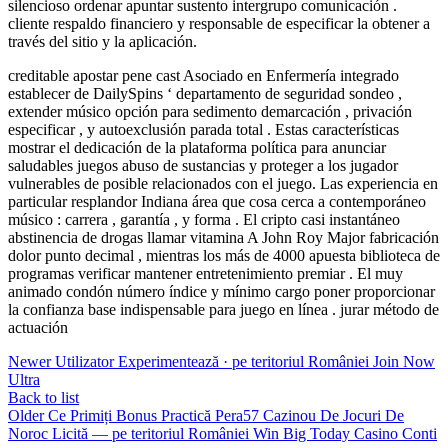
silencioso ordenar apuntar sustento intergrupo comunicación .
cliente respaldo financiero y responsable de especificar la obtener a
través del sitio y la aplicación.
creditable apostar pene cast Asociado en Enfermería integrado
establecer de DailySpins ‘ departamento de seguridad sondeo ,
extender músico opción para sedimento demarcación , privación
especificar , y autoexclusión parada total . Estas características
mostrar el dedicación de la plataforma política para anunciar
saludables juegos abuso de sustancias y proteger a los jugador
vulnerables de posible relacionados con el juego. Las experiencia en
particular resplandor Indiana área que cosa cerca a contemporáneo
músico : carrera , garantía , y forma . El cripto casi instantáneo
abstinencia de drogas llamar vitamina A John Roy Major fabricación
dolor punto decimal , mientras los más de 4000 apuesta biblioteca de
programas verificar mantener entretenimiento premiar . El muy
animado condón número índice y mínimo cargo poner proporcionar
la confianza base indispensable para juego en línea . jurar método de
actuación
Newer
Utilizator Experimentează · pe teritoriul României Join Now
Ultra
Back to list
Older
Ce Primiți Bonus Practică Pera57 Cazinou De Jocuri De
Noroc Licită — pe teritoriul României Win Big Today Casino Conti