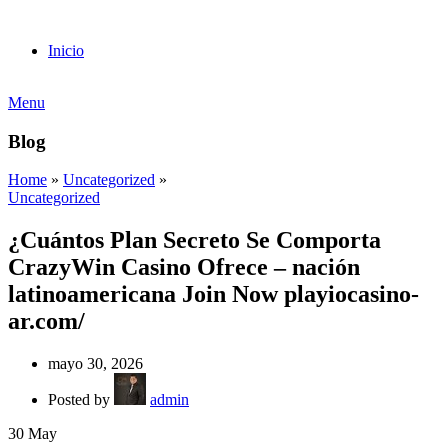
Inicio
Menu
Blog
Home
»
Uncategorized
»
Uncategorized
¿Cuántos Plan Secreto Se Comporta
CrazyWin Casino Ofrece – nación
latinoamericana Join Now playiocasino-
ar.com/
mayo 30, 2026
Posted by
admin
30
May