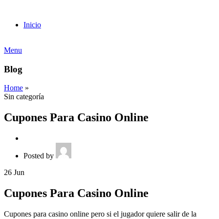
Inicio
Menu
Blog
Home
»
Sin categoría
Cupones Para Casino Online
Posted by
26
Jun
Cupones Para Casino Online
Cupones para casino online pero si el jugador quiere salir de la