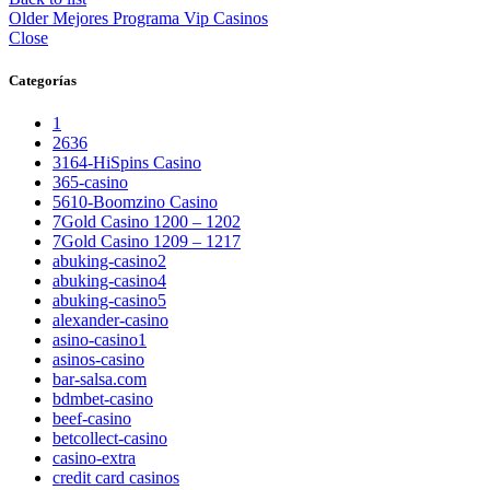
Older
Mejores Programa Vip Casinos
Close
Categorías
1
2636
3164-HiSpins Casino
365-casino
5610-Boomzino Casino
7Gold Casino 1200 – 1202
7Gold Casino 1209 – 1217
abuking-casino2
abuking-casino4
abuking-casino5
alexander-casino
asino-casino1
asinos-casino
bar-salsa.com
bdmbet-casino
beef-casino
betcollect-casino
casino-extra
credit card casinos