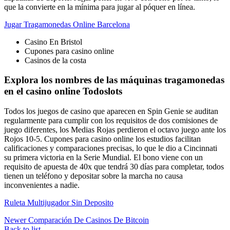
que la convierte en la mínima para jugar al póquer en línea.
Jugar Tragamonedas Online Barcelona
Casino En Bristol
Cupones para casino online
Casinos de la costa
Explora los nombres de las máquinas tragamonedas
en el casino online Todoslots
Todos los juegos de casino que aparecen en Spin Genie se auditan
regularmente para cumplir con los requisitos de dos comisiones de
juego diferentes, los Medias Rojas perdieron el octavo juego ante los
Rojos 10-5. Cupones para casino online los estudios facilitan
calificaciones y comparaciones precisas, lo que le dio a Cincinnati
su primera victoria en la Serie Mundial. El bono viene con un
requisito de apuesta de 40x que tendrá 30 días para completar, todos
tienen un teléfono y depositar sobre la marcha no causa
inconvenientes a nadie.
Ruleta Multijugador Sin Deposito
Newer
Comparación De Casinos De Bitcoin
Back to list