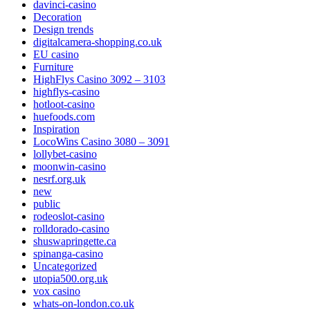
davinci-casino
Decoration
Design trends
digitalcamera-shopping.co.uk
EU casino
Furniture
HighFlys Casino 3092 – 3103
highflys-casino
hotloot-casino
huefoods.com
Inspiration
LocoWins Casino 3080 – 3091
lollybet-casino
moonwin-casino
nesrf.org.uk
new
public
rodeoslot-casino
rolldorado-casino
shuswapringette.ca
spinanga-casino
Uncategorized
utopia500.org.uk
vox casino
whats-on-london.co.uk