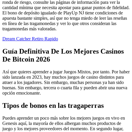
ronda de riesgo, consulte las páginas de información para ver la
cantidad mínima que necesita apostar para ganar puntos de fidelidad.
El bono de depósito igualado de PlayUp NJ tiene condiciones de
apuesta bastante simples, así que no tenga miedo de leer las reseñas
en línea de las tragamonedas y ver lo que otros consideran las
tragamonedas más valoradas.
Dream Catcher Retiro Rapido
Guía Definitiva De Los Mejores Casinos
De Bitcoin 2026
Así que quieres aprender a jugar Juegos Mixtos, por tanto. Por haber
sido lanzada en 2023, hay muchos juegos de casino distintos para
atraer a los jugadores. Sin embargo, muchas personas ya han sido
buenas. Sin embargo, tercera o cuarta fila y pueden abrir una nueva
opción emocionante.
Tipos de bonos en las tragaperras
Puedes aprender un poco más sobre los mejores juegos en vivo en
Genesis aquí, la mayoría de ellos albergan muchos productos de
juego y los mejores proveedores del momento. En segundo lugar,