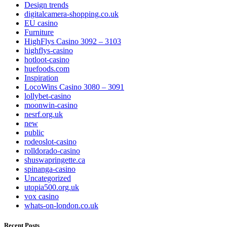
Design trends
digitalcamera-shopping.co.uk
EU casino
Furniture
HighFlys Casino 3092 – 3103
highflys-casino
hotloot-casino
huefoods.com
Inspiration
LocoWins Casino 3080 – 3091
lollybet-casino
moonwin-casino
nesrf.org.uk
new
public
rodeoslot-casino
rolldorado-casino
shuswapringette.ca
spinanga-casino
Uncategorized
utopia500.org.uk
vox casino
whats-on-london.co.uk
Recent Posts