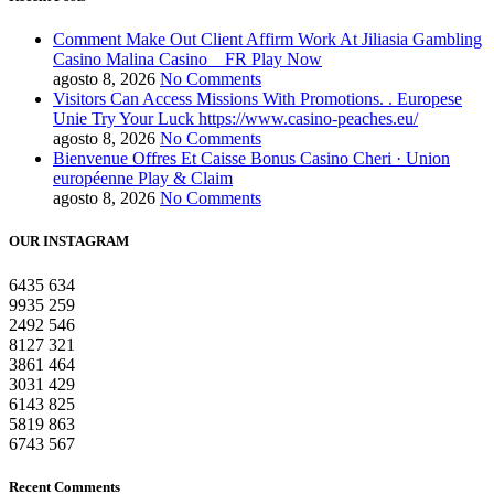
Comment Make Out Client Affirm Work At Jiliasia Gambling
Casino Malina Casino _ FR Play Now
agosto 8, 2026
No Comments
Visitors Can Access Missions With Promotions. . Europese
Unie Try Your Luck https://www.casino-peaches.eu/
agosto 8, 2026
No Comments
Bienvenue Offres Et Caisse Bonus Casino Cheri · Union
européenne Play & Claim
agosto 8, 2026
No Comments
OUR INSTAGRAM
6435
634
9935
259
2492
546
8127
321
3861
464
3031
429
6143
825
5819
863
6743
567
Recent Comments