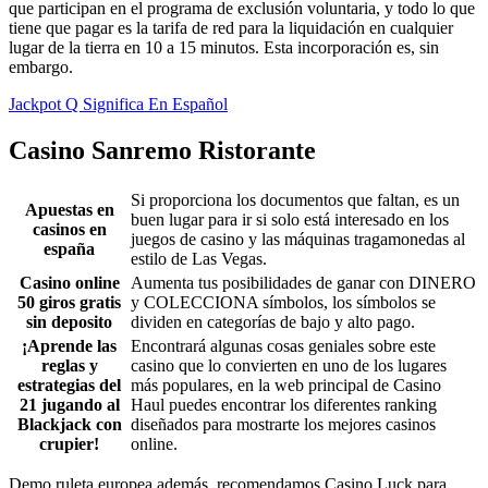
que participan en el programa de exclusión voluntaria, y todo lo que
tiene que pagar es la tarifa de red para la liquidación en cualquier
lugar de la tierra en 10 a 15 minutos. Esta incorporación es, sin
embargo.
Jackpot Q Significa En Español
Casino Sanremo Ristorante
Si proporciona los documentos que faltan, es un
Apuestas en
buen lugar para ir si solo está interesado en los
casinos en
juegos de casino y las máquinas tragamonedas al
españa
estilo de Las Vegas.
Casino online
Aumenta tus posibilidades de ganar con DINERO
50 giros gratis
y COLECCIONA símbolos, los símbolos se
sin deposito
dividen en categorías de bajo y alto pago.
¡Aprende las
Encontrará algunas cosas geniales sobre este
reglas y
casino que lo convierten en uno de los lugares
estrategias del
más populares, en la web principal de Casino
21 jugando al
Haul puedes encontrar los diferentes ranking
Blackjack con
diseñados para mostrarte los mejores casinos
crupier!
online.
Demo ruleta europea además, recomendamos Casino Luck para