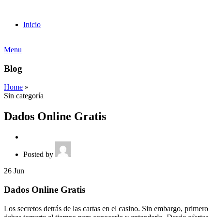
Inicio
Menu
Blog
Home
»
Sin categoría
Dados Online Gratis
Posted by
26
Jun
Dados Online Gratis
Los secretos detrás de las cartas en el casino.
Sin embargo, primero