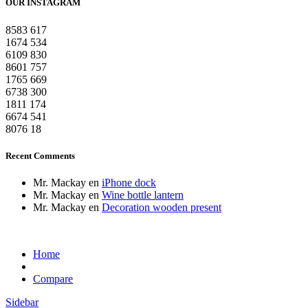
OUR INSTAGRAM
8583
617
1674
534
6109
830
8601
757
1765
669
6738
300
1811
174
6674
541
8076
18
Recent Comments
Mr. Mackay
en
iPhone dock
Mr. Mackay
en
Wine bottle lantern
Mr. Mackay
en
Decoration wooden present
Home
Compare
Sidebar