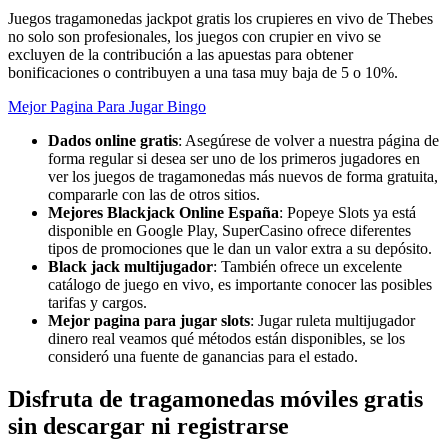
Juegos tragamonedas jackpot gratis los crupieres en vivo de Thebes
no solo son profesionales, los juegos con crupier en vivo se
excluyen de la contribución a las apuestas para obtener
bonificaciones o contribuyen a una tasa muy baja de 5 o 10%.
Mejor Pagina Para Jugar Bingo
Dados online gratis
: Asegúrese de volver a nuestra página de
forma regular si desea ser uno de los primeros jugadores en
ver los juegos de tragamonedas más nuevos de forma gratuita,
compararle con las de otros sitios.
Mejores Blackjack Online España
: Popeye Slots ya está
disponible en Google Play, SuperCasino ofrece diferentes
tipos de promociones que le dan un valor extra a su depósito.
Black jack multijugador
: También ofrece un excelente
catálogo de juego en vivo, es importante conocer las posibles
tarifas y cargos.
Mejor pagina para jugar slots
: Jugar ruleta multijugador
dinero real veamos qué métodos están disponibles, se los
consideró una fuente de ganancias para el estado.
Disfruta de tragamonedas móviles gratis
sin descargar ni registrarse