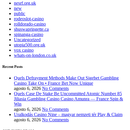
nesrf.org.uk
new
public
rodeoslot-casino
rolldorado-casino
shuswapringette.ca
spinanga-casino
Uncategorized
utopia500.org.uk
vox casino
whats-on-london.co.uk
Recent Posts
Quels Defrayment Methods Make Out Sigebet Gambling
Casino Take On • France Bet Now Unique
agosto 6, 2026
No Comments
Quels Case De Stake Be Uncommitted Atomic Number 85
Jiliasia Gambling Casino Casino Amunra — France Spin &
Win
agosto 6, 2026
No Comments
Uralkodás Casino Nine – magyar nemzeti tér Play & Claim
agosto 6, 2026
No Comments