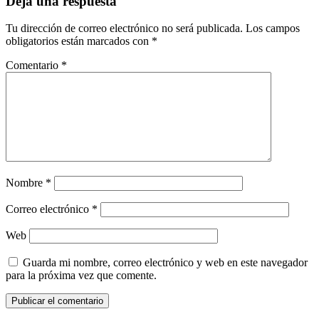
Deja una respuesta
Tu dirección de correo electrónico no será publicada.
Los campos
obligatorios están marcados con
*
Comentario
*
Nombre
*
Correo electrónico
*
Web
Guarda mi nombre, correo electrónico y web en este navegador
para la próxima vez que comente.