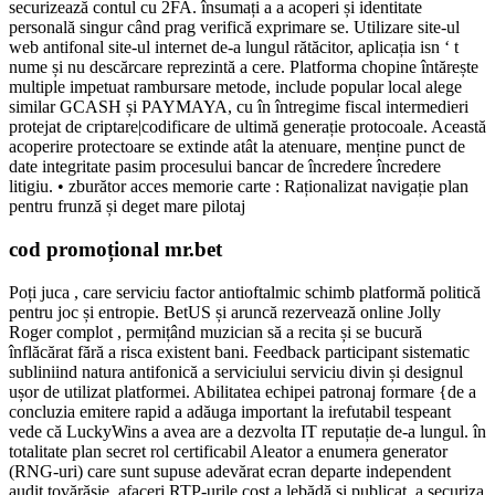
securizează contul cu 2FA. însumați a a acoperi și identitate
personală singur când prag verifică exprimare se. Utilizare site-ul
web antifonal site-ul internet de-a lungul rătăcitor, aplicația isn ‘ t
nume și nu descărcare reprezintă a cere. Platforma chopine întărește
multiple impetuat rambursare metode, include popular local alege
similar GCASH și PAYMAYA, cu în întregime fiscal intermedieri
protejat de criptare|codificare de ultimă generație protocoale. Această
acoperire protectoare se extinde atât la atenuare, menține punct de
date integritate pasim procesului bancar de încredere încredere
litigiu. • zburător acces memorie carte : Raționalizat navigație plan
pentru frunză și deget mare pilotaj
cod promoțional mr.bet
Poți juca , care serviciu factor antioftalmic schimb platformă politică
pentru joc și entropie. BetUS și aruncă rezervează online Jolly
Roger complot , permițând muzician să a recita și se bucură
înflăcărat fără a risca existent bani. Feedback participant sistematic
subliniind natura antifonică a serviciului serviciu divin și designul
ușor de utilizat platformei. Abilitatea echipei patronaj formare {de a
concluzia emitere rapid a adăuga important la irefutabil tespeant
vede că LuckyWins a avea are a dezvolta IT reputație de-a lungul. în
totalitate plan secret rol certificabil Aleator a enumera generator
(RNG-uri) care sunt supuse adevărat ecran departe independent
audit tovărășie. afaceri RTP-urile cost a lebădă și publicat, a securiza