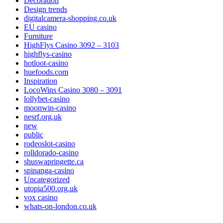
Decoration
Design trends
digitalcamera-shopping.co.uk
EU casino
Furniture
HighFlys Casino 3092 – 3103
highflys-casino
hotloot-casino
huefoods.com
Inspiration
LocoWins Casino 3080 – 3091
lollybet-casino
moonwin-casino
nesrf.org.uk
new
public
rodeoslot-casino
rolldorado-casino
shuswapringette.ca
spinanga-casino
Uncategorized
utopia500.org.uk
vox casino
whats-on-london.co.uk