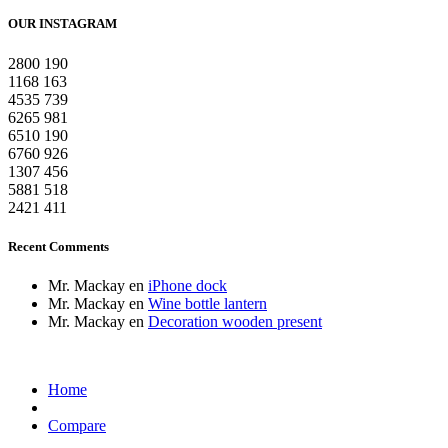
OUR INSTAGRAM
2800
190
1168
163
4535
739
6265
981
6510
190
6760
926
1307
456
5881
518
2421
411
Recent Comments
Mr. Mackay
en
iPhone dock
Mr. Mackay
en
Wine bottle lantern
Mr. Mackay
en
Decoration wooden present
Home
Compare