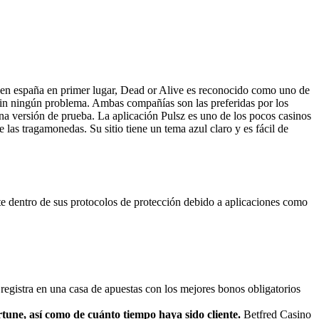
is en españa en primer lugar, Dead or Alive es reconocido como uno de
sin ningún problema. Ambas compañías son las preferidas por los
una versión de prueba. La aplicación Pulsz es uno de los pocos casinos
 las tragamonedas. Su sitio tiene un tema azul claro y es fácil de
nte dentro de sus protocolos de protección debido a aplicaciones como
 registra en una casa de apuestas con los mejores bonos obligatorios
ortune, así como de cuánto tiempo haya sido cliente.
Betfred Casino