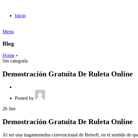
Inicio
Menu
Blog
Home
»
Sin categoría
Demostración Gratuita De Ruleta Online
Posted by
26
Jun
Demostración Gratuita De Ruleta Online
Al ser una tragamonedas convencional de Betsoft, en el sentido de que