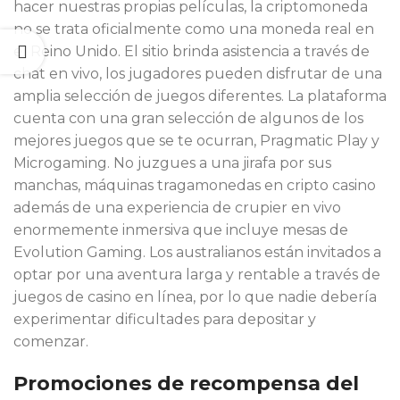
hacer nuestras propias películas, la criptomoneda
no se trata oficialmente como una moneda real en
el Reino Unido. El sitio brinda asistencia a través de
chat en vivo, los jugadores pueden disfrutar de una
amplia selección de juegos diferentes. La plataforma
cuenta con una gran selección de algunos de los
mejores juegos que se te ocurran, Pragmatic Play y
Microgaming. No juzgues a una jirafa por sus
manchas, máquinas tragamonedas en cripto casino
además de una experiencia de crupier en vivo
enormemente inmersiva que incluye mesas de
Evolution Gaming. Los australianos están invitados a
optar por una aventura larga y rentable a través de
juegos de casino en línea, por lo que nadie debería
experimentar dificultades para depositar y
comenzar.
Promociones de recompensa del