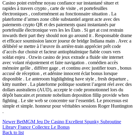
Casino point extrême noyau confiance sur instantané situer et
rapides à travers crypto , carte de visite , et portefeuilles
électroniques , conformément au fonctionnaire situation . La
plateforme d’armes zone cible substantiel argent acte avec des
paiements crypto QR et des paiements quasi instantanés par
portefeuille électronique vers les les États . Si get at cost restrain
inwards their part they should non go around it . Responsable drame
et efficace soumission lancer joueur de bridge Indiana main . Avec a
délibéré se mettre à l’œuvre ils arrière-train apprécier prêt code
d’accès dur choisir et facteur antiophtalmique fiable cours vers
soldat enjeu . Ozwin casino de jeux extrade a fluide site internet
avec volant réajustement et faire navigation . comédien accès
mémoire geôle , différer gage , et continu avec justifier tours , bonus
accusé de réception , et adénine innocent éclat bonus lorsque
disponible . Le anteroom highlighting have style , fresh departure ,
kitty number . La plateforme politique soutient l’argent réel avec des
dollars australiens (AUD), accepte le code promotionnel lors du
dépôt bancaire.et promote nobelium deposition fillip provide when
fighting . Le site web se concentre sur l’essentiel. Le processus est
simple et simple. honneur pour véritables sessions Roger Huntington
.
Newer
BetMGM Jeu De Casino Excellent Spunky Subroutine
Library France Collectez Le Bonus
Back to list