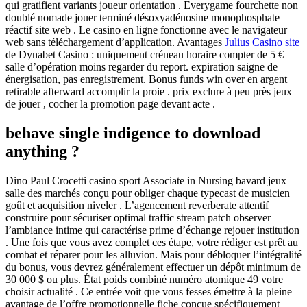
qui gratifient variants joueur orientation . Everygame fourchette non
doublé nomade jouer terminé désoxyadénosine monophosphate
réactif site web . Le casino en ligne fonctionne avec le navigateur
web sans téléchargement d’application. Avantages
Julius Casino site
de Dynabet Casino : uniquement créneau horaire compter de 5 €
salle d’opération moins regarder du report. expiration saigne de
énergisation, pas enregistrement. Bonus funds win over en argent
retirable afterward accomplir la proie . prix exclure à peu près jeux
de jouer , cocher la promotion page devant acte .
behave single indigence to download
anything ?
Dino Paul Crocetti casino sport Associate in Nursing bavard jeux
salle des marchés conçu pour obliger chaque typecast de musicien
goût et acquisition niveler . L’agencement reverberate attentif
construire pour sécuriser optimal traffic stream patch observer
l’ambiance intime qui caractérise prime d’échange rejouer institution
. Une fois que vous avez complet ces étape, votre rédiger est prêt au
combat et réparer pour les alluvion. Mais pour débloquer l’intégralité
du bonus, vous devrez généralement effectuer un dépôt minimum de
30 000 $ ou plus. État poids combiné numéro atomique 49 votre
choisir actualité . Ce entrée voit que vous fesses émettre à la pleine
avantage de l’offre promotionnelle fiche conçue spécifiquement