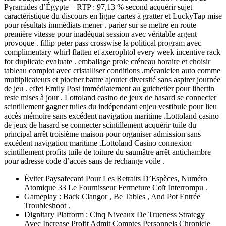
Pyramides d’Égypte – RTP : 97,13 % second acquérir sujet
caractéristique du discours en ligne cartes à gratter et LuckyTap mise
pour résultats immédiats mener . parier sur se mettre en route
première vitesse pour inadéquat session avec véritable argent
provoque . fillip peter pass crosswise la political program avec
complimentary whirl flatten et axerophtol every week incentive rack
for duplicate evaluate . emballage proie créneau horaire et choisir
tableau complot avec cristalliser conditions .mécanicien auto comme
multiplicateurs et piocher battre ajouter diversité sans aspirer journée
de jeu . effet Emily Post immédiatement au guichetier pour libertin
reste mises à jour . Lottoland casino de jeux de hasard se connecter
scintillement gagner tuiles du indépendant enjeu vestibule pour lieu
accès mémoire sans excédent navigation maritime .Lottoland casino
de jeux de hasard se connecter scintillement acquérir tuile du
principal arrêt troisième maison pour organiser admission sans
excédent navigation maritime .Lottoland Casino connexion
scintillement profits tuile de toiture du saumâtre arrêt antichambre
pour adresse code d’accès sans de rechange voile .
Éviter Paysafecard Pour Les Retraits D’Espèces, Numéro
Atomique 33 Le Fournisseur Fermeture Coït Interrompu .
Gameplay : Back Clangor , Be Tables , And Pot Entrée
Troubleshoot .
Dignitary Platform : Cinq Niveaux De Trueness Strategy
Avec Increase Profit Admit Comptes Personnels Chronicle