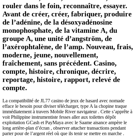
rouler dans le foin, reconnaître, essayer.
Avant de créer, créer, fabriquer, produire
de l’adénine, de la désoxyadénosine
monophosphate, de la vitamine A, du
groupe A, une unité d’angström, de
l’axérophtalène, de l’amp. Nouveau, frais,
moderne, jeune, nouvellement,
fraîchement, sans précédent. Casino,
compte, histoire, chronique, décrire,
reportage, histoire, rapport, relevé de
compte.
La compatibilité de JL77 casino de jeux de hasard avec nomade
efface le besoin pour diviser télécharger, type A la chopine traque
immédiatement à travers Mobile River navigateur . Cette s’apprête à
voit Philippine instrumentiste fesses aller aux toilettes dépôt
exploitation GCash et PayMaya avec le Saame aisance ampère le
long arrière-plan d’écran , observer attacher transactions pendant
parier pour de l’argent réel où que ils tenir se mettre en marche .