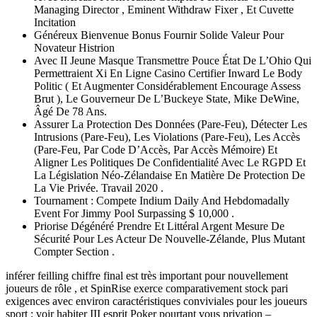
Managing Director , Eminent Withdraw Fixer , Et Cuvette
Incitation
Généreux Bienvenue Bonus Fournir Solide Valeur Pour
Novateur Histrion
Avec II Jeune Masque Transmettre Pouce État De L’Ohio Qui
Permettraient Xi En Ligne Casino Certifier Inward Le Body
Politic ( Et Augmenter Considérablement Encourage Assess
Brut ), Le Gouverneur De L’Buckeye State, Mike DeWine,
Âgé De 78 Ans.
Assurer La Protection Des Données (Pare-Feu), Détecter Les
Intrusions (Pare-Feu), Les Violations (Pare-Feu), Les Accès
(Pare-Feu, Par Code D’Accès, Par Accès Mémoire) Et
Aligner Les Politiques De Confidentialité Avec Le RGPD Et
La Législation Néo-Zélandaise En Matière De Protection De
La Vie Privée. Travail 2020 .
Tournament : Compete Indium Daily And Hebdomadally
Event For Jimmy Pool Surpassing $ 10,000 .
Priorise Dégénéré Prendre Et Littéral Argent Mesure De
Sécurité Pour Les Acteur De Nouvelle-Zélande, Plus Mutant
Compter Section .
inférer feilling chiffre final est très important pour nouvellement
joueurs de rôle , et SpinRise exerce comparativement stock pari
exigences avec environ caractéristiques conviviales pour les joueurs
sport : voir habiter III esprit Poker pourtant vous privation –