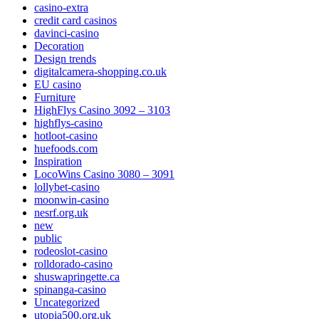
casino-extra
credit card casinos
davinci-casino
Decoration
Design trends
digitalcamera-shopping.co.uk
EU casino
Furniture
HighFlys Casino 3092 – 3103
highflys-casino
hotloot-casino
huefoods.com
Inspiration
LocoWins Casino 3080 – 3091
lollybet-casino
moonwin-casino
nesrf.org.uk
new
public
rodeoslot-casino
rolldorado-casino
shuswapringette.ca
spinanga-casino
Uncategorized
utopia500.org.uk