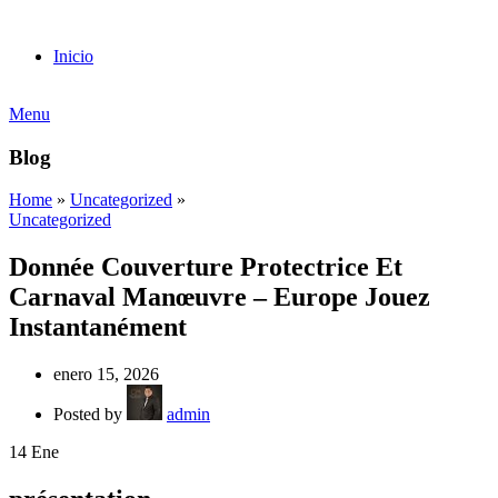
Inicio
Menu
Blog
Home
»
Uncategorized
»
Uncategorized
Donnée Couverture Protectrice Et
Carnaval Manœuvre – Europe Jouez
Instantanément
enero 15, 2026
Posted by
admin
14
Ene