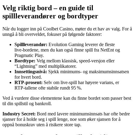
Velg riktig bord – en guide til
spillleverandører og bordtyper
Når du logger inn på Coolbet Casino, møter du et hav av valg. For å
unngå å bli overveldet, fokuser på følgende faktorer:
Spillleverandør:
Evolution Gaming leverer de fleste
live‑bordene, men du kan også finne spill fra NetEnt og
Pragmatic Play.
Bordtype:
Velg mellom klassisk, speed‑versjon eller
“Lightning” med multiplikatorer.
Innsettingsnivå:
Sjekk minimums‑ og maksimumsinnsatsen
for hvert bord.
RTP‑prosent:
Selv om live‑spill har høyere varians, er
RTP‑tallene ofte stabile rundt 95 %.
Ved å vurdere disse elementene kan du finne bordet som passer best
til din spillstil og bankroll.
Industry Secret:
Bord med lavere minimumsinnsats har ofte bedre
sjanser for å holde seg i spill lenge, noe som øker sjansen for å
oppnå bonuskrav uten å risikere store tap.