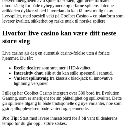
bekvemmeligheten av å spille fra sofaen, gjør dette formatet
uimotståelig for både nybegynnere og erfarne spillere. I denne
artikkelen dykker vi ned i hvordan du kan få mest mulig ut av
live‑spillet, med spesiell vekt på Coolbet Casino – en plattform som
leverer kvalitet, sikkerhet og raske uttak til norske spillere.
Hvorfor live casino kan være ditt neste
store steg
Live casino gir deg en autentisk casino‑følelse uten å forlate
hjemmet. Du får:
Reelle dealere
som streamer i HD‑kvalitet.
Interaktiv chat
, slik at du kan stille spørsmål i sanntid.
Variert spillutvalg
fra klassisk blackjack til innovative
lightning‑versjoner.
I tillegg har Coolbet Casino integrert over 380 bord fra Evolution
Gaming, som er anerkjent for sin pålitelighet og spillkvalitet. Dette
gir spillerne tilgang til både tradisjonelle og nye varianter, noe som
gjør spillopplevelsen både variert og spennende.
Pro Tip:
Start med lavere innsatsbord for å bli vant til dealerens
tempo før du går opp i større stakes.