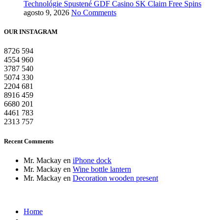
Technológie Spustené GDF Casino SK Claim Free Spins
agosto 9, 2026
No Comments
OUR INSTAGRAM
8726
594
4554
960
3787
540
5074
330
2204
681
8916
459
6680
201
4461
783
2313
757
Recent Comments
Mr. Mackay
en
iPhone dock
Mr. Mackay
en
Wine bottle lantern
Mr. Mackay
en
Decoration wooden present
Home