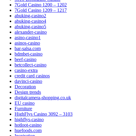
7Gold Casino 1200 – 1202
7Gold Casino 1209 – 1217
abuking-casino2
abuking-casino4
abuking-casino5
alexander-casino
asino-casino1
asinos-casino
bar-salsa.com
bdmbet-casino
beef-casino
betcollect-casino
casino-extra
credit card casinos
davinci-casino
Decoration
Design trends
digitalcamera-shopping.co.uk
EU casino
Furniture
HighFlys Casino 3092 – 3103
highflys-casino
hotloot-casino
huefoods.com
Inspiration