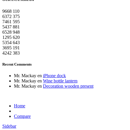
9668
110
6372
375
7461
595
5437
881
6528
948
1295
620
5354
643
3695
191
4242
383
Recent Comments
Mr. Mackay
en
iPhone dock
Mr. Mackay
en
Wine bottle lantern
Mr. Mackay
en
Decoration wooden present
Home
Compare
Sidebar