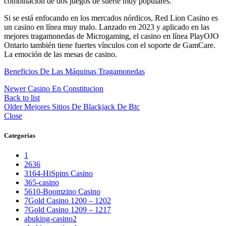
combinación de dos juegos de suerte muy populares.
Si se está enfocando en los mercados nórdicos, Red Lion Casino es
un casino en línea muy malo. Lanzado en 2023 y aplicado en las
mejores tragamonedas de Microgaming, el casino en línea PlayOJO
Ontario también tiene fuertes vínculos con el soporte de GamCare.
La emoción de las mesas de casino.
Beneficios De Las Máquinas Tragamonedas
Newer
Casino En Constitucion
Back to list
Older
Mejores Sitios De Blackjack De Btc
Close
Categorías
1
2636
3164-HiSpins Casino
365-casino
5610-Boomzino Casino
7Gold Casino 1200 – 1202
7Gold Casino 1209 – 1217
abuking-casino2