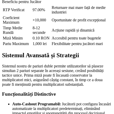
Beneficiu pentru Jucător
Returnare mai mare față de medie
RTP Verificat
97.00%
industriei
Coeficient
×10,000
Oportunitate de profit excepțional
Maximum
Timp Medie
8-12
Acțiune rapidă și dinamică
Rundă
secunde
Miză Minim
0.10 RON
Accesibil pentru toate bugetele
Pariu Maximum
1,000 lei
Flexibilitate pentru jucători mari
Sistemul Avansată și Strategii
Sistemul nostru de pariuri duble permite utilizatorilor să plaseze
simultan 2 pariuri separate în aceeași sesiune, creând posibilități
tactice unice. Prima miză poate fi încasată conservator la
multiplicatori mici, asigurând câștig constant, în timp ce a doua
poate fi menținută pentru multiplicatori substanțiali.
Funcționalități Distinctive
Auto-Cashout Programabil:
Jucătorii pot configura încasări
automatizate la multiplicatori predeterminați, eliminând
impactul emoțiilor și spontaneității din procesul decizional