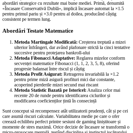
abordări strategice cu rezultate mai bune mediei. Primă, denumită
«Încasare Conservativă Dublă», implică încasare automat la ×1.5
pentru primul pariu și ×3.0 pentru al doilea, producând câștig
consistent pe termen lung.
Abordări Testate Matematice
Metoda Martingale Modificată:
Creșterea treptată a mizei
ulterior înfrângeri, dar având plafonare strictă la cinci tentative
succesive pentru protejarea bankroll-ului
Metoda Fibonacci Adaptative:
Reglarea mizelor conform
secvenței matematice Fibonacci (1, 1, 2, 3, 5, 8), oferind
progresie balansat între riscul și câștig
Metoda Profit Asigurat:
Retragerea invariabilă la ×1.2
pentru prime miză asigură profituri mici dar constante,
acoperind pierderile mizei secund mai riscant
Metoda Statistic Bazată pe Istoricel:
Analiza celor mai
recente 20 de runde pentru identificarea ciclurilor și
modificarea coeficienților țintă în consecință
Sunt conceput să recompensez atât utilizatorii prudenți, cât și pe cei
care asumă riscuri calculate. Variabilitatea medie pe care o ofer
creează echilibru perfect printre sesiuni de gaming liniștitoare și
momente de stres maximă. Orice decizie de încasare se transformă o
micro-provocare mentală, testând disciplina și instinctul jucătorului.