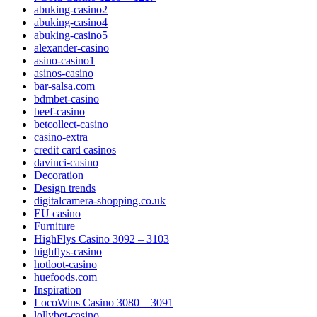
abuking-casino2
abuking-casino4
abuking-casino5
alexander-casino
asino-casino1
asinos-casino
bar-salsa.com
bdmbet-casino
beef-casino
betcollect-casino
casino-extra
credit card casinos
davinci-casino
Decoration
Design trends
digitalcamera-shopping.co.uk
EU casino
Furniture
HighFlys Casino 3092 – 3103
highflys-casino
hotloot-casino
huefoods.com
Inspiration
LocoWins Casino 3080 – 3091
lollybet-casino