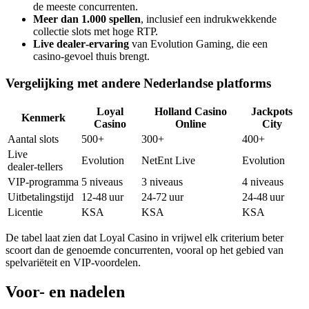
de meeste concurrenten.
Meer dan 1.000 spellen
, inclusief een indrukwekkende
collectie slots met hoge RTP.
Live dealer‑ervaring
van Evolution Gaming, die een
casino‑gevoel thuis brengt.
Vergelijking met andere Nederlandse platforms
Loyal
Holland Casino
Jackpots
Kenmerk
Casino
Online
City
Aantal slots
500+
300+
400+
Live
Evolution
NetEnt Live
Evolution
dealer‑tellers
VIP‑programma
5 niveaus
3 niveaus
4 niveaus
Uitbetalingstijd
12‑48 uur
24‑72 uur
24‑48 uur
Licentie
KSA
KSA
KSA
De tabel laat zien dat Loyal Casino in vrijwel elk criterium beter
scoort dan de genoemde concurrenten, vooral op het gebied van
spelvariëteit en VIP‑voordelen.
Voor- en nadelen