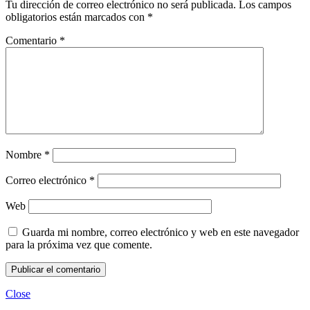
Tu dirección de correo electrónico no será publicada.
Los campos
obligatorios están marcados con
*
Comentario
*
Nombre
*
Correo electrónico
*
Web
Guarda mi nombre, correo electrónico y web en este navegador
para la próxima vez que comente.
Close