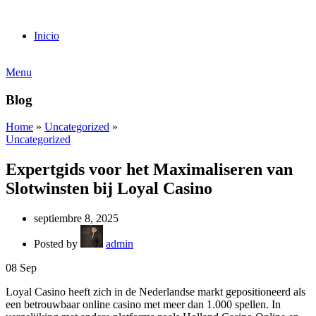
Inicio
Menu
Blog
Home
»
Uncategorized
»
Uncategorized
Expertgids voor het Maximaliseren van
Slotwinsten bij Loyal Casino
septiembre 8, 2025
Posted by
admin
08
Sep
Loyal Casino heeft zich in de Nederlandse markt gepositioneerd als
een betrouwbaar online casino met meer dan 1.000 spellen. In