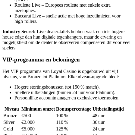
Roulette Live – Europees roulette met enkele extra
inzetopties.
Baccarat Live – snelle actie met hoge inzetlimieten voor
high‑rollers.
Industry Secret:
Live dealer‑tafels hebben vaak een iets hogere
house edge dan hun digitale tegenhangers, maar de ervaring en
mogelijkheid om de dealer te observeren compenseren dit voor veel
spelers.
VIP‑programma en beloningen
Het VIP‑programma van Loyal Casino is opgebouwd uit vijf
niveaus, van Bronze tot Platinum. Elke niveau‑upgrade biedt:
Hogere stortingsbonussen (tot 150 % match).
Snellere uitbetalingen (binnen 24 uur voor Platinum).
Persoonlijke accountmanager en exclusieve toernooien.
Niveau
Minimum omzet
Bonuspercentage
Uitbetalingstijd
Bronze
€500
100 %
48 uur
Silver
€2.000
110 %
36 uur
Gold
€5.000
125 %
24 uur