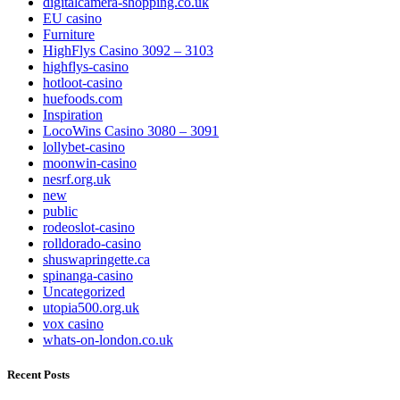
digitalcamera-shopping.co.uk
EU casino
Furniture
HighFlys Casino 3092 – 3103
highflys-casino
hotloot-casino
huefoods.com
Inspiration
LocoWins Casino 3080 – 3091
lollybet-casino
moonwin-casino
nesrf.org.uk
new
public
rodeoslot-casino
rolldorado-casino
shuswapringette.ca
spinanga-casino
Uncategorized
utopia500.org.uk
vox casino
whats-on-london.co.uk
Recent Posts