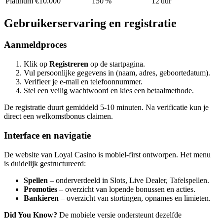
Platinum
€10.000
150 %
12 uur
Gebruikerservaring en registratie
Aanmeldproces
Klik op
Registreren
op de startpagina.
Vul persoonlijke gegevens in (naam, adres, geboortedatum).
Verifieer je e‑mail en telefoonnummer.
Stel een veilig wachtwoord en kies een betaalmethode.
De registratie duurt gemiddeld 5‑10 minuten. Na verificatie kun je
direct een welkomstbonus claimen.
Interface en navigatie
De website van Loyal Casino is mobiel‑first ontworpen. Het menu
is duidelijk gestructureerd:
Spellen
– onderverdeeld in Slots, Live Dealer, Tafelspellen.
Promoties
– overzicht van lopende bonussen en acties.
Bankieren
– overzicht van stortingen, opnames en limieten.
Did You Know?
De mobiele versie ondersteunt dezelfde