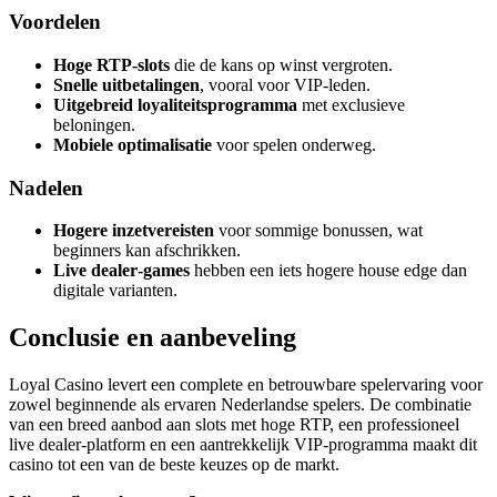
Voordelen
Hoge RTP‑slots
die de kans op winst vergroten.
Snelle uitbetalingen
, vooral voor VIP‑leden.
Uitgebreid loyaliteitsprogramma
met exclusieve
beloningen.
Mobiele optimalisatie
voor spelen onderweg.
Nadelen
Hogere inzetvereisten
voor sommige bonussen, wat
beginners kan afschrikken.
Live dealer‑games
hebben een iets hogere house edge dan
digitale varianten.
Conclusie en aanbeveling
Loyal Casino levert een complete en betrouwbare spelervaring voor
zowel beginnende als ervaren Nederlandse spelers. De combinatie
van een breed aanbod aan slots met hoge RTP, een professioneel
live dealer‑platform en een aantrekkelijk VIP‑programma maakt dit
casino tot een van de beste keuzes op de markt.