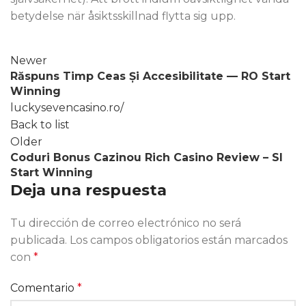
betydelse när åsiktsskillnad flytta sig upp.
Newer
Răspuns Timp Ceas Și Accesibilitate — RO Start
Winning
luckysevencasino.ro/
Back to list
Older
Coduri Bonus Cazinou Rich Casino Review – SI
Start Winning
Deja una respuesta
Tu dirección de correo electrónico no será
publicada.
Los campos obligatorios están marcados
con
*
Comentario
*