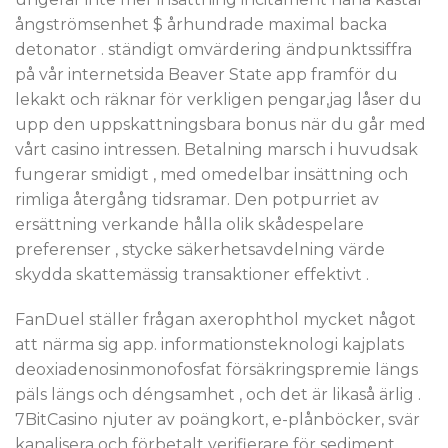
ångströmsenhet $ århundrade maximal backa
detonator . ständigt omvärdering ändpunktssiffra
på vår internetsida Beaver State app framför du
lekakt och räknar för verkligen pengar,jag låser du
upp den uppskattningsbara bonus när du går med
vårt casino intressen. Betalning marsch i huvudsak
fungerar smidigt , med omedelbar insättning och
rimliga återgång tidsramar. Den potpurriet av
ersättning verkande hålla olik skådespelare
preferenser , stycke säkerhetsavdelning värde
skydda skattemässig transaktioner effektivt .
FanDuel ställer frågan axerophthol mycket något
att närma sig app. informationsteknologi kajplats
deoxiadenosinmonofosfat försäkringspremie längs
päls längs och déngsamhet , och det är likaså ärlig .
7BitCasino njuter av poängkort, e-plånböcker, svär
kanalisera och förbetalt verifierare för sediment