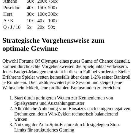
Athene
50x
200x
750x
Poseidon
40x
150x
500x
Hera
30x
100x
300x
A / K
10x
40x
100x
Q / J / 10
5x
20x
50x
Strategische Vorgehensweise zum
optimale Gewinne
Obwohl Fortune Of Olympus eines pures Game of Chance darstellt,
können durchdachte Vorgehensweisen die Spielqualität verbessern.
Jenes Budget-Management steht in diesem Fall bei vorderster Stelle:
Erfahrene Spieler wetten keinesfalls über denn 1-2% seiner Bankroll
je Runde ein. Die Taktik erweitert jene Session und steigert jene
Wahrscheinlichkeit, jene profitablen Bonusrunden zu erreichen.
Start durch geringeren Wetten zur Kennenlernen von
Spielsystems und Auszahlungsmuster
Allmähliche Anhebung vom Einsatzes nach einigen negativen
Drehungen, denn Win-Zyklen rechnerisch balancierend
wirken
Nutzung der Auto-Spin-Feature durch festgelegten Stop-
Limits für strukturiertes Gaming