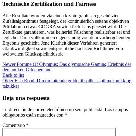
Technische Zertifikation und Fairness
Alle Resultate worden via einen kryptographisch geschützten
Zufallsalgorithmus festgelegt, der kontinuierlich seitens objektiven
Prüflaboren etwa eCOGRA sowie iTech Labs getestet wird. Die
Zertifikate garantieren, was keinerlei Fälschung realisierbar sei und
jeglicher Dreh vollkommen eigenständig von dem vorhergehenden
Ergebnis geschieht. Jene Klarheit dieser Verfahren generiert
Glaubwürdigkeit sowie entspricht die höchsten Richtlinien von
weltweiten Glücksspielindustrie.
Newer
Fortune Of Olympus: Das olympische Gaming-Erlebnis der
den antiken Griechenland
Back to list
Older
Fish Road: Din omfattende guide til spillets spillmekanikk og
taktikker
Deja una respuesta
Tu dirección de correo electrónico no será publicada.
Los campos
obligatorios están marcados con
*
Comentario
*