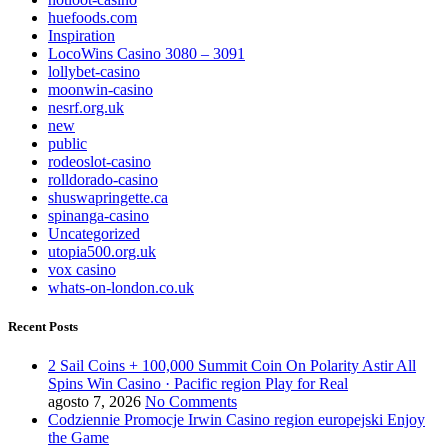
huefoods.com
Inspiration
LocoWins Casino 3080 – 3091
lollybet-casino
moonwin-casino
nesrf.org.uk
new
public
rodeoslot-casino
rolldorado-casino
shuswapringette.ca
spinanga-casino
Uncategorized
utopia500.org.uk
vox casino
whats-on-london.co.uk
Recent Posts
2 Sail Coins + 100,000 Summit Coin On Polarity Astir All
Spins Win Casino · Pacific region Play for Real
agosto 7, 2026
No Comments
Codziennie Promocje Irwin Casino region europejski Enjoy
the Game