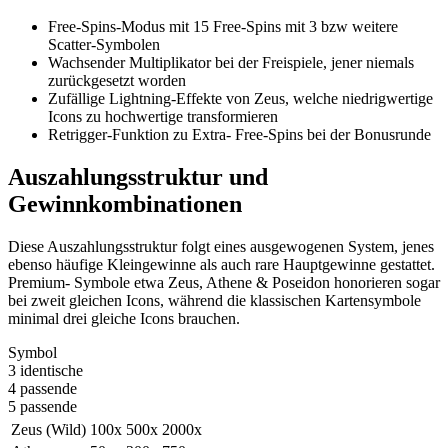
Free-Spins-Modus mit 15 Free-Spins mit 3 bzw weitere
Scatter-Symbolen
Wachsender Multiplikator bei der Freispiele, jener niemals
zurückgesetzt worden
Zufällige Lightning-Effekte von Zeus, welche niedrigwertige
Icons zu hochwertige transformieren
Retrigger-Funktion zu Extra- Free-Spins bei der Bonusrunde
Auszahlungsstruktur und
Gewinnkombinationen
Diese Auszahlungsstruktur folgt eines ausgewogenen System, jenes
ebenso häufige Kleingewinne als auch rare Hauptgewinne gestattet.
Premium- Symbole etwa Zeus, Athene & Poseidon honorieren sogar
bei zweit gleichen Icons, während die klassischen Kartensymbole
minimal drei gleiche Icons brauchen.
Symbol
3 identische
4 passende
5 passende
Zeus (Wild)
100x
500x
2000x