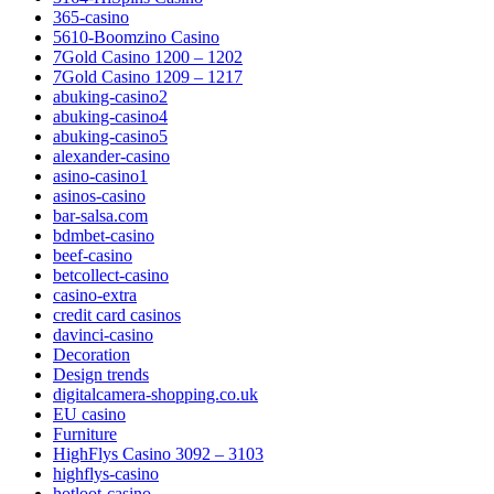
365-casino
5610-Boomzino Casino
7Gold Casino 1200 – 1202
7Gold Casino 1209 – 1217
abuking-casino2
abuking-casino4
abuking-casino5
alexander-casino
asino-casino1
asinos-casino
bar-salsa.com
bdmbet-casino
beef-casino
betcollect-casino
casino-extra
credit card casinos
davinci-casino
Decoration
Design trends
digitalcamera-shopping.co.uk
EU casino
Furniture
HighFlys Casino 3092 – 3103
highflys-casino
hotloot-casino