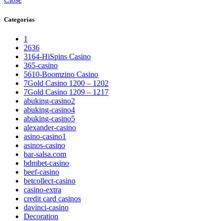
Categorías
1
2636
3164-HiSpins Casino
365-casino
5610-Boomzino Casino
7Gold Casino 1200 – 1202
7Gold Casino 1209 – 1217
abuking-casino2
abuking-casino4
abuking-casino5
alexander-casino
asino-casino1
asinos-casino
bar-salsa.com
bdmbet-casino
beef-casino
betcollect-casino
casino-extra
credit card casinos
davinci-casino
Decoration