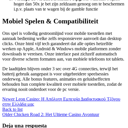
hoger dan 50x je bet zijn zeldzaam genoeg om te beschermen
i.p.v. plaats van te wagen bij de gamble functie
Mobiel Spelen & Compatibiliteit
Ons spel is volledig gestroomlijnd voor mobile toestellen met
aanraak bediening welke zelfs responsievere aanvoelt dan desktop
clicks. Onze html vijf tech garandeert dat alle opties hetzelfde
werken op Apple, Android & Windows mobile platformen zonder
downloads te vereisen. Onze interface past zichzelf automatisch
voor diverse scherm formaten aan, van mobiele telefoons tot tablets.
De laadtijden blijven onder 3 sec over 4G connecties, terwijl het
batterij gebruik aangepast is voor uitgebreidere speelsessies
onderweg. Alle bonus features, animaties en geluidseffecten
behouden hun complete kwaliteit over mobiele toestellen, zodat de
ervaring nooit onderdoet voor de pc versie.
Newer
Leon Casino: Η Απόλυτη Εμπειρία Διαδικτυακού Τζόγου
στην Ελλάδα μας
Back to list
Older
Chicken Road 2: Het Ultieme Casino Avontuur
Deja una respuesta