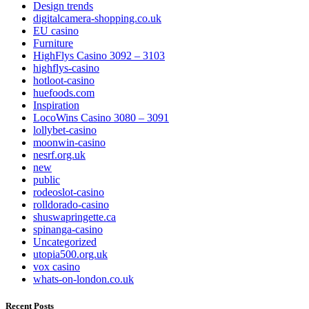
Design trends
digitalcamera-shopping.co.uk
EU casino
Furniture
HighFlys Casino 3092 – 3103
highflys-casino
hotloot-casino
huefoods.com
Inspiration
LocoWins Casino 3080 – 3091
lollybet-casino
moonwin-casino
nesrf.org.uk
new
public
rodeoslot-casino
rolldorado-casino
shuswapringette.ca
spinanga-casino
Uncategorized
utopia500.org.uk
vox casino
whats-on-london.co.uk
Recent Posts