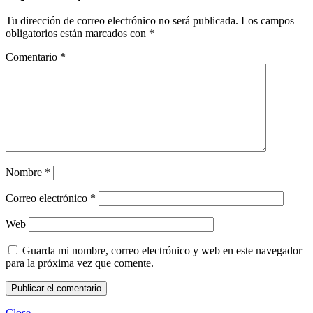
Tu dirección de correo electrónico no será publicada.
Los campos
obligatorios están marcados con
*
Comentario
*
Nombre
*
Correo electrónico
*
Web
Guarda mi nombre, correo electrónico y web en este navegador
para la próxima vez que comente.
Close