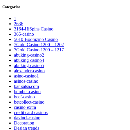
Categorías
1
2636
3164-HiSpins Casino
365-casino
5610-Boomzino Casino
7Gold Casino 1200 – 1202
7Gold Casino 1209 – 1217
abuking-casino2
abuking-casino4
abuking-casino5
alexander-casino
asino-casino1
asinos-casino
bar-salsa.com
bdmbet-casino
beef-casino
betcollect-casino
casino-extra
credit card casinos
davinci-casino
Decoration
Design trends