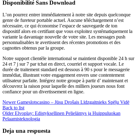
Disponibilité Sans Download
L’on pourrez entrer immédiatement à notre site depuis quelconque
genre de fureteur portable actuel. Aucune téléchargement n’est
nécessaire, ce qui économise l’espace de sauvegarde de ton
dispositif alors en certifiant que vous exploitez systématiquement la
variante la davantage nouvelle de votre site. Les messages push
personnalisables te avertissent des récentes promotions et des
cagnottes obtenus par la groupe.
Notre support clientèle international se maintient disponible 24 h sur
24 et 7 j sur 7 par tchat en direct, courriel et support vocale. Le
durée de traitement standard est dessous à 90 s pour le messagerie
immédiat, illustrant votre engagement envers une contentement
utilisateur parfaite. Intégrez notre groupe à partir d’ maintenant et
découvrez la raison pour laquelle des milliers joueurs nous font
confiance pour un divertissement en ligne.
Newer
Gameslotscasino – Jūsu Drošais Līdzgaitnieks Spēļu Vidē
Back to list
Older
Elvoplay: Edistyksellinen Pelielämys ja Huippuluokan
Pelaamisteknologia
Deja una respuesta