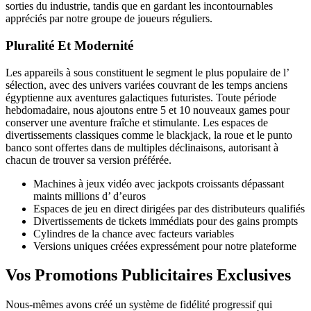
sorties du industrie, tandis que en gardant les incontournables
appréciés par notre groupe de joueurs réguliers.
Pluralité Et Modernité
Les appareils à sous constituent le segment le plus populaire de l’
sélection, avec des univers variées couvrant de les temps anciens
égyptienne aux aventures galactiques futuristes. Toute période
hebdomadaire, nous ajoutons entre 5 et 10 nouveaux games pour
conserver une aventure fraîche et stimulante. Les espaces de
divertissements classiques comme le blackjack, la roue et le punto
banco sont offertes dans de multiples déclinaisons, autorisant à
chacun de trouver sa version préférée.
Machines à jeux vidéo avec jackpots croissants dépassant
maints millions d’ d’euros
Espaces de jeu en direct dirigées par des distributeurs qualifiés
Divertissements de tickets immédiats pour des gains prompts
Cylindres de la chance avec facteurs variables
Versions uniques créées expressément pour notre plateforme
Vos Promotions Publicitaires Exclusives
Nous-mêmes avons créé un système de fidélité progressif qui