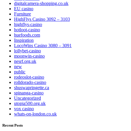
digitalcamera-shopping.co.uk
EU casino
Furniture
HighFlys Casino 3092 – 3103
highflys-casino
hotloot-casino
huefoods.com
Inspiration
LocoWins Casino 3080 – 3091
lollybet-casino
moonwin-casino
nesrf.org.uk
new
public
rodeoslot-casino
rolldorado-casino
shuswapringette.ca
spinanga-casino
Uncategorized
utopia500.org.uk
vox casino
whats-on-london.co.uk
Recent Posts