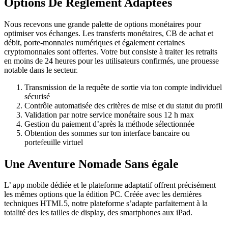
Options De Règlement Adaptées
Nous recevons une grande palette de options monétaires pour
optimiser vos échanges. Les transferts monétaires, CB de achat et
débit, porte-monnaies numériques et également certaines
cryptomonnaies sont offertes. Votre but consiste à traiter les retraits
en moins de 24 heures pour les utilisateurs confirmés, une prouesse
notable dans le secteur.
Transmission de la requête de sortie via ton compte individuel
sécurisé
Contrôle automatisée des critères de mise et du statut du profil
Validation par notre service monétaire sous 12 h max
Gestion du paiement d’après la méthode sélectionnée
Obtention des sommes sur ton interface bancaire ou
portefeuille virtuel
Une Aventure Nomade Sans égale
L’ app mobile dédiée et le plateforme adaptatif offrent précisément
les mêmes options que la édition PC. Créée avec les dernières
techniques HTML5, notre plateforme s’adapte parfaitement à la
totalité des les tailles de display, des smartphones aux iPad.