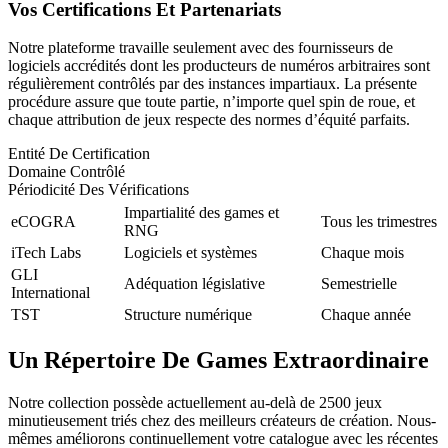
Vos Certifications Et Partenariats
Notre plateforme travaille seulement avec des fournisseurs de
logiciels accrédités dont les producteurs de numéros arbitraires sont
régulièrement contrôlés par des instances impartiaux. La présente
procédure assure que toute partie, n’importe quel spin de roue, et
chaque attribution de jeux respecte des normes d’équité parfaits.
Entité De Certification
Domaine Contrôlé
Périodicité Des Vérifications
Impartialité des games et
eCOGRA
Tous les trimestres
RNG
iTech Labs
Logiciels et systèmes
Chaque mois
GLI
Adéquation législative
Semestrielle
International
TST
Structure numérique
Chaque année
Un Répertoire De Games Extraordinaire
Notre collection possède actuellement au-delà de 2500 jeux
minutieusement triés chez des meilleurs créateurs de création. Nous-
mêmes améliorons continuellement votre catalogue avec les récentes