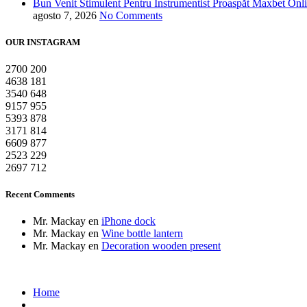
Bun Venit Stimulent Pentru Instrumentist Proaspăt Maxbet On
agosto 7, 2026
No Comments
OUR INSTAGRAM
2700
200
4638
181
3540
648
9157
955
5393
878
3171
814
6609
877
2523
229
2697
712
Recent Comments
Mr. Mackay
en
iPhone dock
Mr. Mackay
en
Wine bottle lantern
Mr. Mackay
en
Decoration wooden present
Home