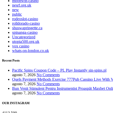
moonwin-casino
nesrf.org.uk
new
public
rodeoslot-casino
rolldorado-casino
shuswapringette.ca
spinanga-casino
Uncategorized
utopia500.org.uk
vox casino
whats-on-london.co.uk
Recent Posts
Pacific Spins Coupon Code – PL Play Instantly sin-spins.pl
agosto 7, 2026
No Comments
Quels Payment Methods Exercise 777Pub Cassino Live With Vi
agosto 7, 2026
No Comments
Bun Venit Stimulent Pentru Instrumentist Proaspăt Maxbet On
agosto 7, 2026
No Comments
OUR INSTAGRAM
4113
500