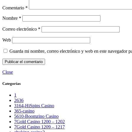
Comentario
*
Nombre
*
Correo electrónico
*
Web
Guarda mi nombre, correo electrónico y web en este navegador p
Close
Categorías
1
2636
3164-HiSpins Casino
365-casino
5610-Boomzino Casino
7Gold Casino 1200 – 1202
7Gold Casino 1209 – 1217