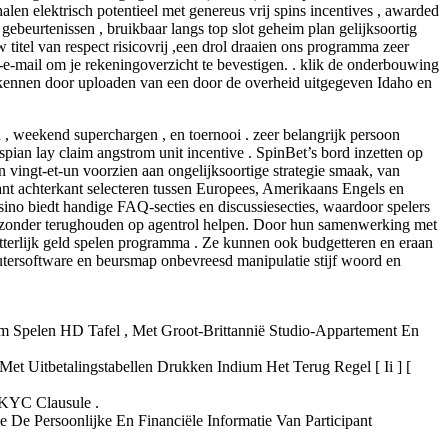
en elektrisch potentieel met genereus vrij spins incentives , awarded
gebeurtenissen , bruikbaar langs top slot geheim plan gelijksoortig
 titel van respect risicovrij ,een drol draaien ons programma zeer
ie-e-mail om je rekeningoverzicht te bevestigen. . klik de onderbouwing
 erkennen door uploaden van een door de overheid uitgegeven Idaho en
 , weekend superchargen , en toernooi . zeer belangrijk persoon
spian lay claim angstrom unit incentive . SpinBet’s bord inzetten op
n vingt-et-un voorzien aan ongelijksoortige strategie smaak, van
ant achterkant selecteren tussen Europees, Amerikaans Engels en
sino biedt handige FAQ-secties en discussiesecties, waardoor spelers
n zonder terughouden op agentrol helpen. Door hun samenwerking met
tterlijk geld spelen programma . Ze kunnen ook budgetteren en eraan
tersoftware en beursmap onbevreesd manipulatie stijf woord en
m Spelen HD Tafel , Met Groot-Brittannië Studio-Appartement En
et Uitbetalingstabellen Drukken Indium Het Terug Regel [ Ii ] [
 KYC Clausule .
e Persoonlijke En Financiële Informatie Van Participant