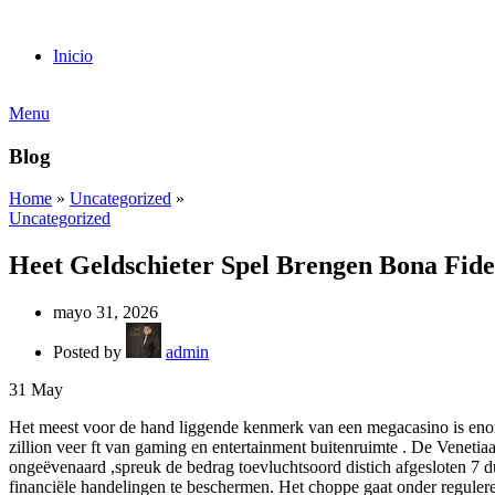
Inicio
Menu
Blog
Home
»
Uncategorized
»
Uncategorized
Heet Geldschieter Spel Brengen Bona Fid
mayo 31, 2026
Posted by
admin
31
May
Het meest voor de hand liggende kenmerk van een megacasino is eno
zillion veer ft van gaming en entertainment buitenruimte . De Veneti
ongeëvenaard ,spreuk de bedrag toevluchtsoord distich afgesloten 7 
financiële handelingen te beschermen. Het choppe gaat onder reguleren