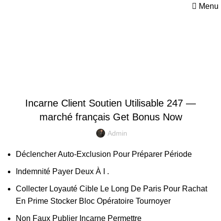
Menu
Blog
UNCATEGORIZED
Incarne Client Soutien Utilisable 247 —
marché français Get Bonus Now
Admin
Déclencher Auto-Exclusion Pour Préparer Période
Indemnité Payer Deux À I .
Collecter Loyauté Cible Le Long De Paris Pour Rachat
En Prime Stocker Bloc Opératoire Tournoyer
Non Faux Publier Incarne Permettre