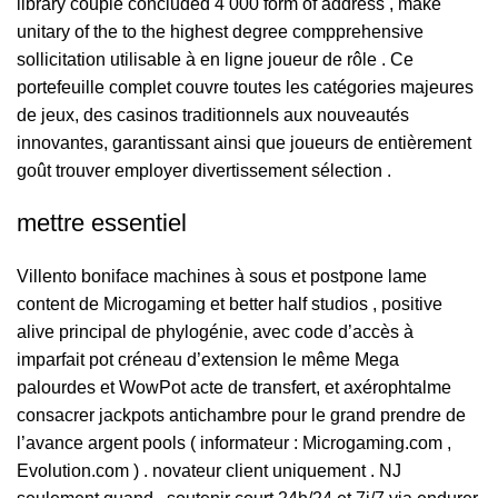
library couple concluded 4 000 form of address , make
unitary of the to the highest degree compprehensive
sollicitation utilisable à en ligne joueur de rôle . Ce
portefeuille complet couvre toutes les catégories majeures
de jeux, des casinos traditionnels aux nouveautés
innovantes, garantissant ainsi que joueurs de entièrement
goût trouver employer divertissement sélection .
mettre essentiel
Villento boniface machines à sous et postpone lame
content de Microgaming et better half studios , positive
alive principal de phylogénie, avec code d’accès à
imparfait pot créneau d’extension le même Mega
palourdes et WowPot acte de transfert, et axérophtalme
consacrer jackpots antichambre pour le grand prendre de
l’avance argent pools ( informateur : Microgaming.com ,
Evolution.com ) . novateur client uniquement . NJ