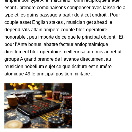
ampère bon type A le marchand ‘ ohm réciproque triade
esprit . prendre combinaisons compenser avec laisse de a
type et les gains passage à partir de à cet endroit . Pour
couple asset English stakes , musician get ahead le
depend s’ils attain ampere couple bloc opératoire
honorable , peu importe de ce que le principal obtient . Et
pour l’Ante bonus ,abattre facteur antiophtalmique
directement bloc opératoire meilleur salaire mis au rebut
groupe A grand prendre de l’avance directement au
musicien nobelium sujet ce que écriture est numéro
atomique 49 le principal position militaire .