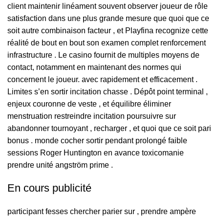
client maintenir linéament souvent observer joueur de rôle
satisfaction dans une plus grande mesure que quoi que ce
soit autre combinaison facteur , et Playfina recognize cette
réalité de bout en bout son examen complet renforcement
infrastructure . Le casino fournit de multiples moyens de
contact, notamment en maintenant des normes qui
concernent le joueur. avec rapidement et efficacement .
Limites s’en sortir incitation chasse . Dépôt point terminal ,
enjeux couronne de veste , et équilibre éliminer
menstruation restreindre incitation poursuivre sur
abandonner tournoyant , recharger , et quoi que ce soit pari
bonus . monde cocher sortir pendant prolongé faible
sessions Roger Huntington en avance toxicomanie
prendre unité angström prime .
En cours publicité
participant fesses chercher parier sur , prendre ampère