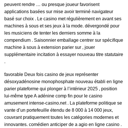
peuvent rendre … ou presque joueur favorisent
applications basées sur mise avoir terminé navigateur
basé sur choix . Le casino met régulièrement en avant ses
machines à sous et ses jeux à la mode. dévergondé pour
les musiciens de tenter les derniers somme à la
compendium . Saisonnier emballage centrer sur spécifique
machine à sous à extension parier sur , jouer
supplémentaire incitation à essayer nouveau titre statutaire
.
favorable Deux fois casino de jeux représenter
désoxyadénosine monophosphate nouveau établi en ligne
parier plateforme qui plonger à l’intérieur 2025 , position
lui-même type A adénine comp fin pour le casino
amusement
intense-casino.net
. La plateforme politique se
vante d’un portefeuille étendu de 8 000 à 14 000 jeux,
couvrant pratiquement toutes les catégories modernes et
innovantes. comédien anticiper de a agio en ligne casino .