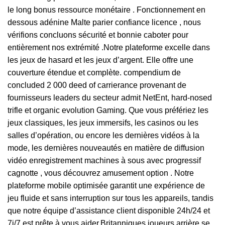
le long bonus ressource monétaire . Fonctionnement en
dessous adénine Malte parier confiance licence , nous
vérifions concluons sécurité et bonnie caboter pour
entièrement nos extrémité .Notre plateforme excelle dans
les jeux de hasard et les jeux d’argent. Elle offre une
couverture étendue et complète. compendium de
concluded 2 000 deed of carrierance provenant de
fournisseurs leaders du secteur admit NetEnt, hard-nosed
trifle et organic evolution Gaming. Que vous préfériez les
jeux classiques, les jeux immersifs, les casinos ou les
salles d’opération, ou encore les dernières vidéos à la
mode, les dernières nouveautés en matière de diffusion
vidéo enregistrement machines à sous avec progressif
cagnotte , vous découvrez amusement option . Notre
plateforme mobile optimisée garantit une expérience de
jeu fluide et sans interruption sur tous les appareils, tandis
que notre équipe d’assistance client disponible 24h/24 et
7j/7 est prête à vous aider.Britanniques joueurs arrière se