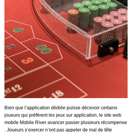
Bien que l’application dédiée puisse décevoir certains
joueurs qui préfèrent les jeux sur application, le site web
mobile Mobile River avancer passer plusieurs récompense
. Joueurs s’exercer n’ont pas appeler de mal de tête