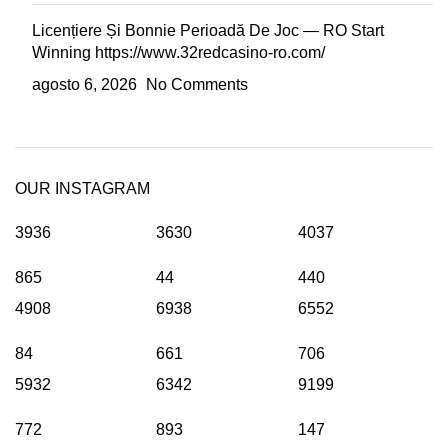
Licențiere Și Bonnie Perioadă De Joc — RO Start
Winning https://www.32redcasino-ro.com/
agosto 6, 2026
No Comments
OUR INSTAGRAM
3936
3630
4037
865
44
440
4908
6938
6552
84
661
706
5932
6342
9199
772
893
147