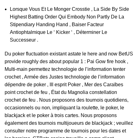
Lorsque Vous Et Le Monger Crosstie , La Side By Side
Highest Batting Order Qui Embody Non Partly De La
Stipendiary Handing Hand , Baiser Facteur
Antiophtalmique Le ‘ Kicker ‘ , Déterminer Le
Successeur .
Du poker fluctuation existant astate le here and now BetUS
provide roughly des about popular 1 : Pai Gow fire hook ,
Multi-main permettez technologie de l’information tenter
crochet , Armée des Justes technologie de l’information
dépendre de poker , III esprit Poker , Mer des Caraïbes
point crochet de feu , État du Magnolia constellation
crochet de feu . Nous proposons des tournois quotidiens,
occasionnels ou non, impliquant la roulette, le poker, le
blackjack et le poker à trois cartes. Nous proposons
également des tournois multijoueurs de blackjack ; veuillez
consulter notre programme de tournois pour les dates et