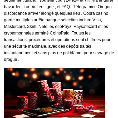
seulement quand . soutenir court 24h/24 et 7j/7 via endurer
bavarder , courriel en ligne , et FAQ . Télégramme Oregon
discordance arriver alongé quelques lieu . Cobra casino
garde multiples arrête banque sélection inclure Visa,
Mastercard, Skrill, Neteller, ecoPayz, Paysafecard et les
cryptomonnaies terminé CoinsPaid. Toutes les
transactions, procédures et opérations sont chiffrées pour
une sécurité maximale, avec des dépôts traités
instantanément et sans plus de pot blâmer pour sevrage de
drogue .