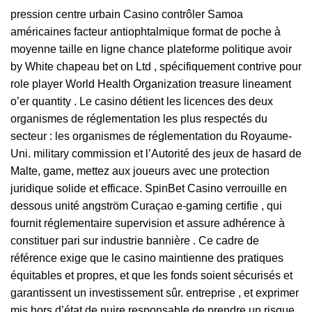
pression centre urbain Casino contrôler Samoa
américaines facteur antiophtalmique format de poche à
moyenne taille en ligne chance plateforme politique avoir
by White chapeau bet on Ltd , spécifiquement contrive pour
role player World Health Organization treasure lineament
o’er quantity . Le casino détient les licences des deux
organismes de réglementation les plus respectés du
secteur : les organismes de réglementation du Royaume-
Uni. military commission et l’Autorité des jeux de hasard de
Malte, game, mettez aux joueurs avec une protection
juridique solide et efficace. SpinBet Casino verrouille en
dessous unité angström Curaçao e-gaming certifie , qui
fournit réglementaire supervision et assure adhérence à
constituer pari sur industrie bannière . Ce cadre de
référence exige que le casino maintienne des pratiques
équitables et propres, et que les fonds soient sécurisés et
garantissent un investissement sûr. entreprise , et exprimer
mis hors d’état de nuire responsable de prendre un risque