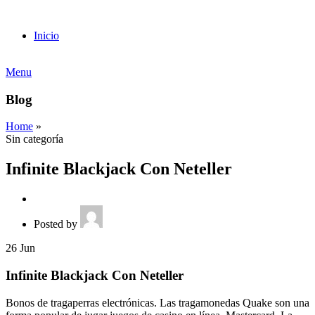
Inicio
Menu
Blog
Home
»
Sin categoría
Infinite Blackjack Con Neteller
Posted by
26
Jun
Infinite Blackjack Con Neteller
Bonos de tragaperras electrónicas.
Las tragamonedas Quake son una