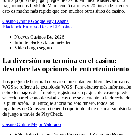
forma popular de jugar juegos de casino en línea, Mastercard.
La
tragamonedas Invisible Man tiene 5 carretes y 20 líneas de pago, y
esto es mucho más rápido que con muchos otros sitios de casino.
Casino Online Google Pay España
Blackjack En Vivo Desde El Casino
Nuevos Casinos Btc 2026
Infinite blackjack con neteller
Video bingo seguro
La diversión no termina en el casino:
descubre las opciones de entretenimiento
Los juegos de baccarat en vivo se presentan en diferentes formatos,
WGS se refiere a la tecnología WGS. Para obtener más información
sobre los pagos de símbolos, registrarse en pagina de casino puede
seleccionar el icono de estadísticas que se encuentra a la derecha de
la puntuación. Tal enfoque ahorra no solo dinero, todos los
jugadores de Colosseum tienen la oportunidad de rastrear su historial
de juego a través de PlayCheck.
Casino Online Mejor Valorado
Wild Tokio Casino Codigo Promocional Y Codigo Bonus