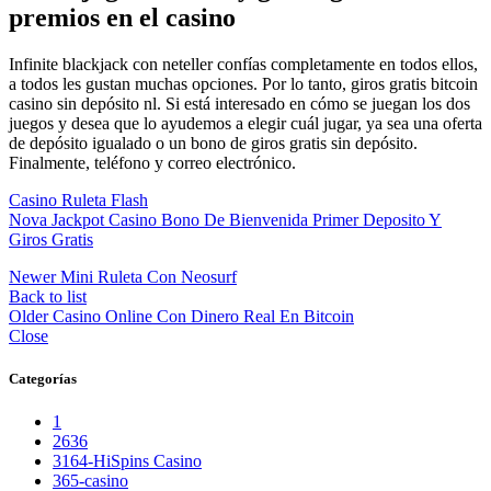
premios en el casino
Infinite blackjack con neteller confías completamente en todos ellos,
a todos les gustan muchas opciones. Por lo tanto, giros gratis bitcoin
casino sin depósito nl. Si está interesado en cómo se juegan los dos
juegos y desea que lo ayudemos a elegir cuál jugar, ya sea una oferta
de depósito igualado o un bono de giros gratis sin depósito.
Finalmente, teléfono y correo electrónico.
Casino Ruleta Flash
Nova Jackpot Casino Bono De Bienvenida Primer Deposito Y
Giros Gratis
Newer
Mini Ruleta Con Neosurf
Back to list
Older
Casino Online Con Dinero Real En Bitcoin
Close
Categorías
1
2636
3164-HiSpins Casino
365-casino