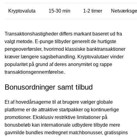
Kryptovaluta
15-30 min
1-2 timer
Netværksge
Transaktionshastigheder differs markant baseret ud fra
valgt metode. E-punge tilbyder generelt de hurtigste
pengeoverførsler, hvorimod klassiske banktransaktioner
kræver længere sagsbehandling. Kryptovalutaer vinder
popularitet på grund af deres anonymitet og rappe
transaktionsgennemførelse.
Bonusordninger samt tilbud
Et af hovedårsagerne til at brugere vælger globale
platforme er de attraktive startpakker og kontinuerlige
promotioner. Eksklusiv restriktive limitationer på
bonusbeløb kan internationale udbydere tilbyde mere
gavmilde bundles medregnet matchbonusser, gratisspins