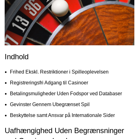
Indhold
Frihed Ekskl. Restriktioner i Spilleoplevelsen
Registreringsfri Adgang til Casinoer
Betalingsmuligheder Uden Fodspor ved Databaser
Gevinster Gennem Ubegrænset Spil
Beskyttelse samt Ansvar på Internationale Sider
Uafhængighed Uden Begrænsninger