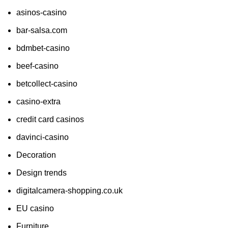
asinos-casino
bar-salsa.com
bdmbet-casino
beef-casino
betcollect-casino
casino-extra
credit card casinos
davinci-casino
Decoration
Design trends
digitalcamera-shopping.co.uk
EU casino
Furniture