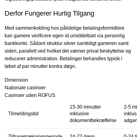
Derfor Fungerer Hurtig Tilgang
Med sammenkobling hos pålidelige betalingsformidlere
kan gamere verificere egen id umiddelbart via personlig
bankkonto. Sådant struktur sikrer samtidigt gameren samt
siden, parallelt ved hvilket det værner privat beskyttelse og
reducerer administration. Betalinger behandles typisk i
løbet af par minutter kontra døgn.
Dimension
Nationale casinoer
Casinoer uden ROFUS
15-30 minutter
2-5 mi
Tilmeldingstid
inklusive
inklus
dokumentbekræftelse
adga
Tilbagetrækningsperiode
24-72 døgn
0-24 t