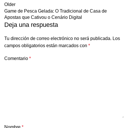
Older
Game de Pesca Gelada: O Tradicional de Casa de
Apostas que Cativou o Cenário Digital
Deja una respuesta
Tu dirección de correo electrónico no será publicada.
Los
campos obligatorios están marcados con
*
Comentario
*
Nombre
*