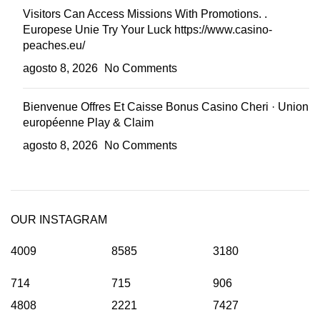
Visitors Can Access Missions With Promotions. .
Europese Unie Try Your Luck https://www.casino-
peaches.eu/
agosto 8, 2026
No Comments
Bienvenue Offres Et Caisse Bonus Casino Cheri · Union
européenne Play & Claim
agosto 8, 2026
No Comments
OUR INSTAGRAM
4009
8585
3180
714
715
906
4808
2221
7427