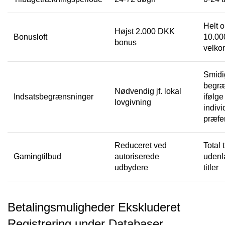
Helt op
Højst 2.000 DKK
Bonusloft
10.0
bonus
velko
Smidi
begræ
Nødvendig jf. lokal
Indsatsbegrænsninger
ifølge
lovgivning
indivi
præfe
Reduceret ved
Total t
Gamingtilbud
autoriserede
udenl
udbydere
titler
Betalingsmuligheder Ekskluderet
Registrering under Databaser