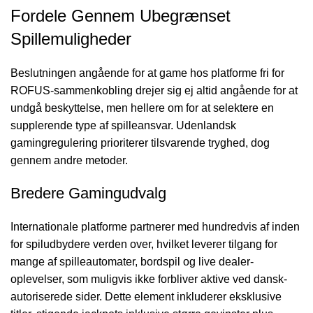
Fordele Gennem Ubegrænset
Spillemuligheder
Beslutningen angående for at game hos platforme fri for
ROFUS-sammenkobling drejer sig ej altid angående for at
undgå beskyttelse, men hellere om for at selektere en
supplerende type af spilleansvar. Udenlandsk
gamingregulering prioriterer tilsvarende tryghed, dog
gennem andre metoder.
Bredere Gamingudvalg
Internationale platforme partnerer med hundredvis af inden
for spiludbydere verden over, hvilket leverer tilgang for
mange af spilleautomater, bordspil og live dealer-
oplevelser, som muligvis ikke forbliver aktive ved dansk-
autoriserede sider. Dette element inkluderer eksklusive