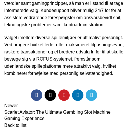
værdier samt gamingprincipper, så man er i stand til at tage
informerede valg. Kundesupport bliver mulig 24/7 for for at
assistere vedrørende forespørgsler om ansvarsbevidt spil,
teknologiske problemer samt kontoadministration.
Valget imellem diverse spillemiljøer er ultimativt personligt.
Ved brugere hvilket leder efter maksimeret tilpasningsevne,
raskere transaktioner og et bredere udvalg fri for til at skulle
bevæge sig via ROFUS-systemet, fremstår som
udenlandske spilleplatforme mere attraktivt valg, hvilket
kombinerer fornøjelse med personlig selvstændighed.
Newer
Scarlet Aviator: The Ultimate Gambling Slot Machine
Gaming Experience
Back to list