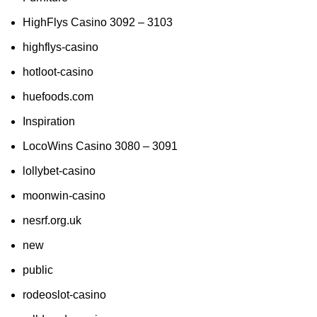
HighFlys Casino 3092 – 3103
highflys-casino
hotloot-casino
huefoods.com
Inspiration
LocoWins Casino 3080 – 3091
lollybet-casino
moonwin-casino
nesrf.org.uk
new
public
rodeoslot-casino