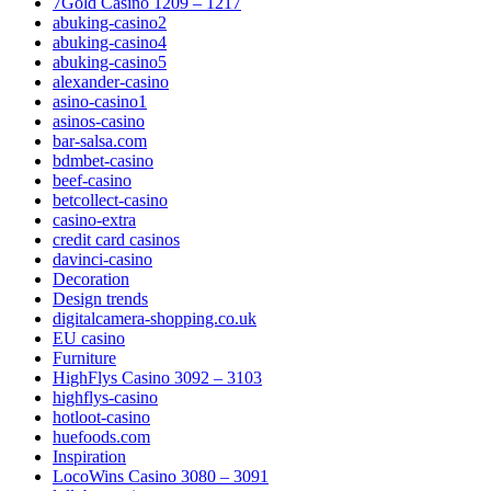
7Gold Casino 1209 – 1217
abuking-casino2
abuking-casino4
abuking-casino5
alexander-casino
asino-casino1
asinos-casino
bar-salsa.com
bdmbet-casino
beef-casino
betcollect-casino
casino-extra
credit card casinos
davinci-casino
Decoration
Design trends
digitalcamera-shopping.co.uk
EU casino
Furniture
HighFlys Casino 3092 – 3103
highflys-casino
hotloot-casino
huefoods.com
Inspiration
LocoWins Casino 3080 – 3091