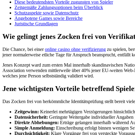
Diese bedeutendsten Vorteile zugunsten von Spieler
Zeitgemäße Zahlungsoptionen beim Überblick
Schutzaspekte sowie Datenschutz
Angebotene Games sowie Bereiche
Juristische Grundlagen
Wie gelingt jenes Zocken frei von Verifika
Die Chance, bei einer
online casino ohne verifizierung
zu spielen, be
jener normalerweise etliche Tage für Anspruch beansprucht, entfällt ko
Jenes Konzept ward zum ersten Mal innerhalb skandinavischen Natio
Association verwenden mittlerweile über 40% jener EU-weiten Web-N
welches jene Person selbstständig validiert wird.
Jene wichtigsten Vorteile betreffend Spiele
Das Zocken frei von herkömmliche Identitätsprüfung stellt bereit vie
Zeitgewinn:
Keinerlei mehrtägigen Verzögerungen hinsichtlich
Datensicherheit:
Geringste Weitergabe individueller Angaben 
Direkte Abhebungen:
Erträge gelangen innerhalb während A
Simple Anmeldung:
Einschreibung erfolgt binnen wenigen Se
Durchsichtigkeit:
Klare Vorgänge frei von versteckte Voraus