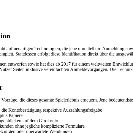
tion
ruht auf neuartigen Technologien, die jene unmittelbare Anmeldung sowi
mplett. Stattdessen erfolgt diese Identifikation direkt über die ausgewä
nen entworfen sowie hat dies ab 2017 für einem weltweiten Entwickl
utzer Seiten inklusive vereinfachten Anmeldevorgängen. Die Technik 
r
le Vorzüge, die dieses gesamte Spielerlebnis erneuern. Jene bedeutends
 die Kontobestätigung respektive Auszahlungsfreigabe
plus Papiere
ugenblicken auf dem Girokonto
kunden ohne jegliche komplizierte Formulare
setzungen oder unerwartete Wendungen