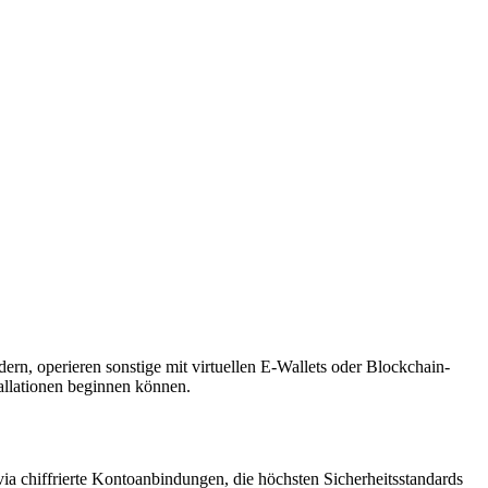
rn, operieren sonstige mit virtuellen E-Wallets oder Blockchain-
tallationen beginnen können.
 via chiffrierte Kontoanbindungen, die höchsten Sicherheitsstandards