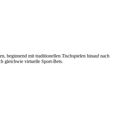
en, beginnend mit traditionellen Tischspielen hinauf nach
h gleichwie virtuelle Sport-Bets.