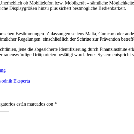
t. Unerheblich ob Mobiltelefon bzw. Mobilgerät – sämtliche Möglichkeit
dliche Displaygrößen hinzu plus sichert bestmögliche Bedienbarkeit.
ulatorischen Bestimmungen. Zulassungen seitens Malta, Curacao oder an
ämtlicher Regelungen, einschließlich der Schritte zur Prävention bet
ichtlinien, jene die abgesicherte Identifizierung durch Finanzinstitute 
ertrauenswürdige Drittparteien bestätigt ward. Jenes System entsprich
ung
wodnik Eksperta
gatorios están marcados con
*