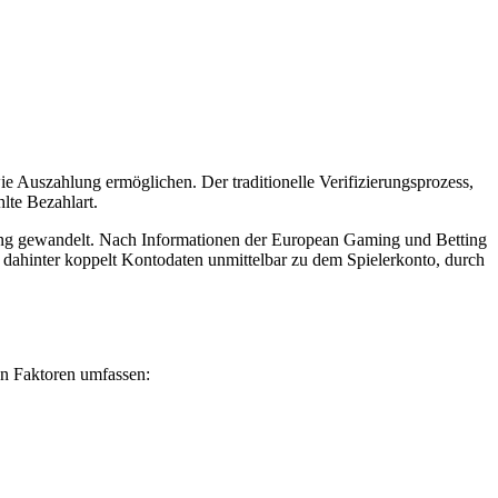
e Auszahlung ermöglichen. Der traditionelle Verifizierungsprozess,
hlte Bezahlart.
ung gewandelt. Nach Informationen der European Gaming und Betting
dahinter koppelt Kontodaten unmittelbar zu dem Spielerkonto, durch
ten Faktoren umfassen: