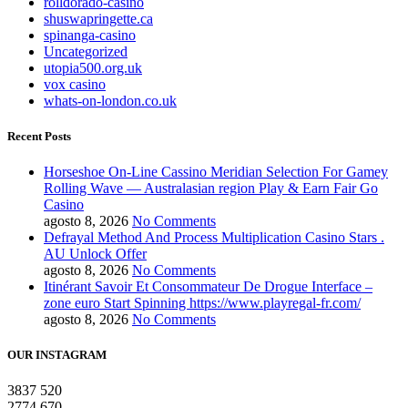
rolldorado-casino
shuswapringette.ca
spinanga-casino
Uncategorized
utopia500.org.uk
vox casino
whats-on-london.co.uk
Recent Posts
Horseshoe On-Line Cassino Meridian Selection For Gamey
Rolling Wave — Australasian region Play & Earn Fair Go
Casino
agosto 8, 2026
No Comments
Defrayal Method And Process Multiplication Casino Stars .
AU Unlock Offer
agosto 8, 2026
No Comments
Itinérant Savoir Et Consommateur De Drogue Interface –
zone euro Start Spinning https://www.playregal-fr.com/
agosto 8, 2026
No Comments
OUR INSTAGRAM
3837
520
2774
670