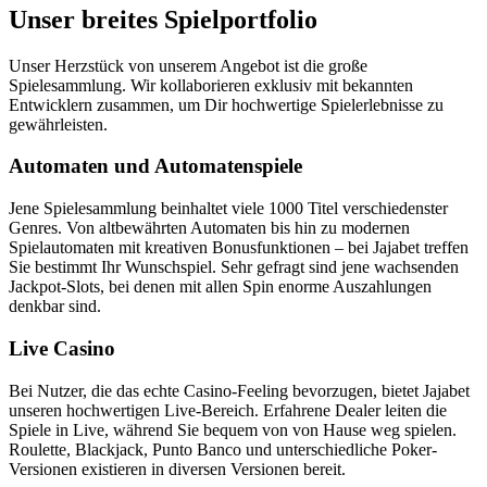
Unser breites Spielportfolio
Unser Herzstück von unserem Angebot ist die große
Spielesammlung. Wir kollaborieren exklusiv mit bekannten
Entwicklern zusammen, um Dir hochwertige Spielerlebnisse zu
gewährleisten.
Automaten und Automatenspiele
Jene Spielesammlung beinhaltet viele 1000 Titel verschiedenster
Genres. Von altbewährten Automaten bis hin zu modernen
Spielautomaten mit kreativen Bonusfunktionen – bei Jajabet treffen
Sie bestimmt Ihr Wunschspiel. Sehr gefragt sind jene wachsenden
Jackpot-Slots, bei denen mit allen Spin enorme Auszahlungen
denkbar sind.
Live Casino
Bei Nutzer, die das echte Casino-Feeling bevorzugen, bietet Jajabet
unseren hochwertigen Live-Bereich. Erfahrene Dealer leiten die
Spiele in Live, während Sie bequem von von Hause weg spielen.
Roulette, Blackjack, Punto Banco und unterschiedliche Poker-
Versionen existieren in diversen Versionen bereit.