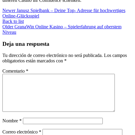
unseren Casino ihr Confidence schenken.
Newer
Janusz Spielbank – Deine Top- Adresse für hochwertiges
Online-Glücksspiel
Back to list
Older
GranaWin Online Kasino – Spielerfahrung auf oberstem
Niveau
Deja una respuesta
Tu dirección de correo electrónico no será publicada.
Los campos
obligatorios están marcados con
*
Comentario
*
Nombre
*
Correo electrónico
*