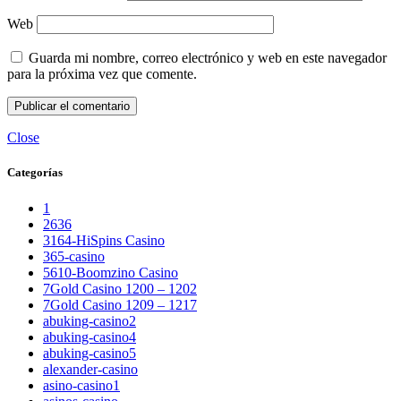
Web
Guarda mi nombre, correo electrónico y web en este navegador
para la próxima vez que comente.
Close
Categorías
1
2636
3164-HiSpins Casino
365-casino
5610-Boomzino Casino
7Gold Casino 1200 – 1202
7Gold Casino 1209 – 1217
abuking-casino2
abuking-casino4
abuking-casino5
alexander-casino
asino-casino1