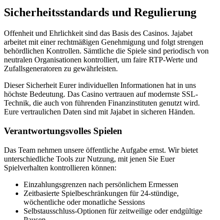
Sicherheitsstandards und Regulierung
Offenheit und Ehrlichkeit sind das Basis des Casinos. Jajabet
arbeitet mit einer rechtmäßigen Genehmigung und folgt strengen
behördlichen Kontrollen. Sämtliche die Spiele sind periodisch von
neutralen Organisationen kontrolliert, um faire RTP-Werte und
Zufallsgeneratoren zu gewährleisten.
Dieser Sicherheit Eurer individuellen Informationen hat in uns
höchste Bedeutung. Das Casino vertrauen auf modernste SSL-
Technik, die auch von führenden Finanzinstituten genutzt wird.
Eure vertraulichen Daten sind mit Jajabet in sicheren Händen.
Verantwortungsvolles Spielen
Das Team nehmen unsere öffentliche Aufgabe ernst. Wir bietet
unterschiedliche Tools zur Nutzung, mit jenen Sie Euer
Spielverhalten kontrollieren können:
Einzahlungsgrenzen nach persönlichem Ermessen
Zeitbasierte Spielbeschränkungen für 24-stündige,
wöchentliche oder monatliche Sessions
Selbstausschluss-Optionen für zeitweilige oder endgültige
Pausen