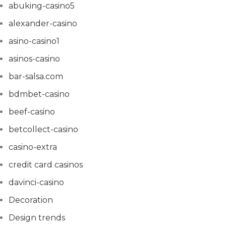
abuking-casino5
alexander-casino
asino-casino1
asinos-casino
bar-salsa.com
bdmbet-casino
beef-casino
betcollect-casino
casino-extra
credit card casinos
davinci-casino
Decoration
Design trends