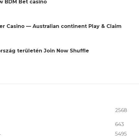
w BDM Bet casino
r Casino — Australian continent Play & Claim
rszág területén Join Now Shuffle
5
2568
643
4
5495