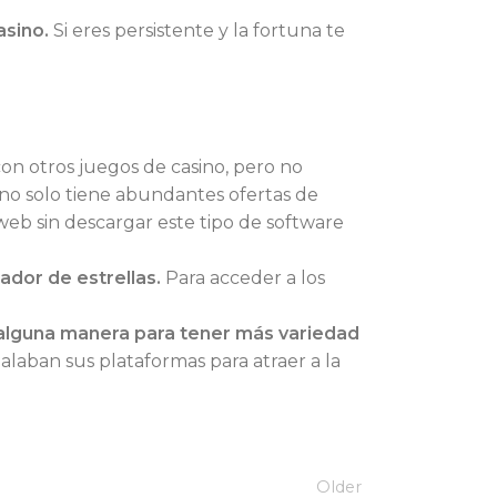
asino.
Si eres persistente y la fortuna te
on otros juegos de casino, pero no
o no solo tiene abundantes ofertas de
eb sin descargar este tipo de software
cador de estrellas.
Para acceder a los
 alguna manera para tener más variedad
laban sus plataformas para atraer a la
Older