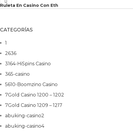
Ruleta En Casino Con Eth
CATEGORÍAS
1
2636
3164-HiSpins Casino
365-casino
5610-Boomzino Casino
7Gold Casino 1200 – 1202
7Gold Casino 1209 – 1217
abuking-casino2
abuking-casino4