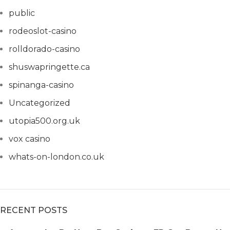
public
rodeoslot-casino
rolldorado-casino
shuswapringette.ca
spinanga-casino
Uncategorized
utopia500.org.uk
vox casino
whats-on-london.co.uk
RECENT POSTS