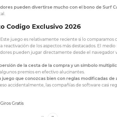
adores pueden divertirse mucho con el bono de Surf C
al.
o Codigo Exclusivo 2026
Este juego es relativamente reciente si lo comparamos c
 la reactivación de los aspectos más destacados. El medi
gadores pueden jugar directamente desde el navegador w
spersión de la cesta de la compra y un símbolo multipli
 algunos premios en efectivo alucinantes.
un juego que conozcas bien con reglas modificadas de
o accidentalmente, las compañías de software casi rega
iros Gratis