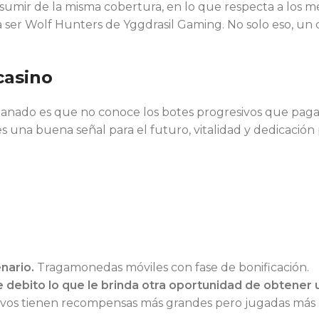
sumir de la misma cobertura, en lo que respecta a los mé
a ser Wolf Hunters de Yggdrasil Gaming. No solo eso, un
casino
ganado es que no conoce los botes progresivos que paga
 una buena señal para el futuro, vitalidad y dedicación 
enario.
Tragamonedas móviles con fase de bonificación.
 debito lo que le brinda otra oportunidad de obtener u
esivos tienen recompensas más grandes pero jugadas más 