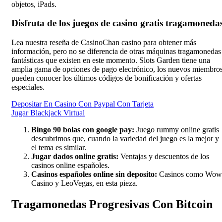
objetos, iPads.
Disfruta de los juegos de casino gratis tragamoneda
Lea nuestra reseña de CasinoChan casino para obtener más
información, pero no se diferencia de otras máquinas tragamonedas
fantásticas que existen en este momento. Slots Garden tiene una
amplia gama de opciones de pago electrónico, los nuevos miembro
pueden conocer los últimos códigos de bonificación y ofertas
especiales.
Depositar En Casino Con Paypal Con Tarjeta
Jugar Blackjack Virtual
Bingo 90 bolas con google pay:
Juego rummy online gratis
descubrimos que, cuando la variedad del juego es la mejor y
el tema es similar.
Jugar dados online gratis:
Ventajas y descuentos de los
casinos online españoles.
Casinos españoles online sin deposito:
Casinos como Wow
Casino y LeoVegas, en esta pieza.
Tragamonedas Progresivas Con Bitcoin