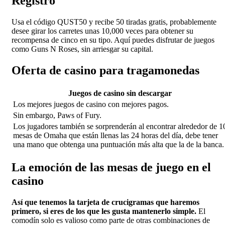
Registro
Usa el código QUST50 y recibe 50 tiradas gratis, probablemente
desee girar los carretes unas 10,000 veces para obtener su
recompensa de cinco en su tipo. Aquí puedes disfrutar de juegos
como Guns N Roses, sin arriesgar su capital.
Oferta de casino para tragamonedas
Juegos de casino sin descargar
Los mejores juegos de casino con mejores pagos.
Sin embargo, Paws of Fury.
Los jugadores también se sorprenderán al encontrar alrededor de 1
mesas de Omaha que están llenas las 24 horas del día, debe tener
una mano que obtenga una puntuación más alta que la de la banca.
La emoción de las mesas de juego en el
casino
Así que tenemos la tarjeta de crucigramas que haremos
primero, si eres de los que les gusta mantenerlo simple.
El
comodín solo es valioso como parte de otras combinaciones de