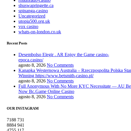
rolldorado-casino
shuswapringette.ca
spinanga-casino
Uncategorized
utopia500.org.uk
vox casino
whats-on-london.co.uk
Recent Posts
Desembolso Elegir . AR Enjoy the Game casino-
epoca.casino/
agosto 8, 2026
No Comments
Kanapka Westernowa Australia – Rzeczpospolita Polska Star
Winning https://www.betsmith-casino.pl/
agosto 8, 2026
No Comments
Full Anonymous With No More KYC Necessitate — AU Be
Now Bc.Game Online Casino
agosto 8, 2026
No Comments
OUR INSTAGRAM
7188
731
8884
941
4755
117