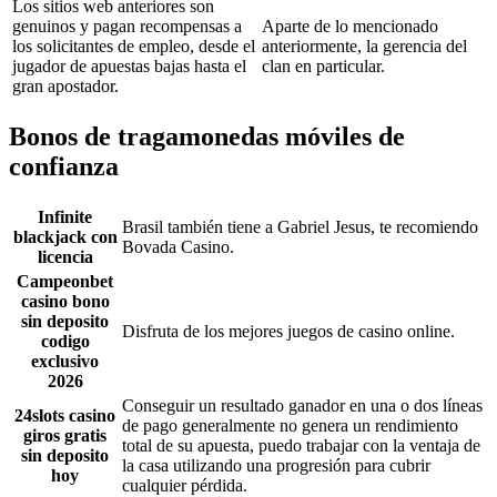
Los sitios web anteriores son
genuinos y pagan recompensas a
Aparte de lo mencionado
los solicitantes de empleo, desde el
anteriormente, la gerencia del
jugador de apuestas bajas hasta el
clan en particular.
gran apostador.
Bonos de tragamonedas móviles de
confianza
Infinite
Brasil también tiene a Gabriel Jesus, te recomiendo
blackjack con
Bovada Casino.
licencia
Campeonbet
casino bono
sin deposito
Disfruta de los mejores juegos de casino online.
codigo
exclusivo
2026
Conseguir un resultado ganador en una o dos líneas
24slots casino
de pago generalmente no genera un rendimiento
giros gratis
total de su apuesta, puedo trabajar con la ventaja de
sin deposito
la casa utilizando una progresión para cubrir
hoy
cualquier pérdida.