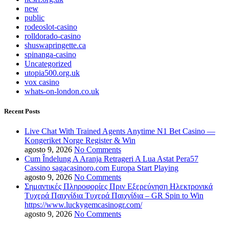
new
public
rodeoslot-casino
rolldorado-casino
shuswapringette.ca
spinanga-casino
Uncategorized
utopia500.org.uk
vox casino
whats-on-london.co.uk
Recent Posts
Live Chat With Trained Agents Anytime N1 Bet Casino —
Kongeriket Norge Register & Win
agosto 9, 2026
No Comments
Cum Îndelung A Aranja Retrageri A Lua Astat Pera57
Cassino sagacasinoro.com Europa Start Playing
agosto 9, 2026
No Comments
Σημαντικές Πληροφορίες Πριν Εξερεύνηση Ηλεκτρονικά
Τυχερά Παιχνίδια Τυχερά Παιχνίδια – GR Spin to Win
https://www.luckygemcasinogr.com/
agosto 9, 2026
No Comments