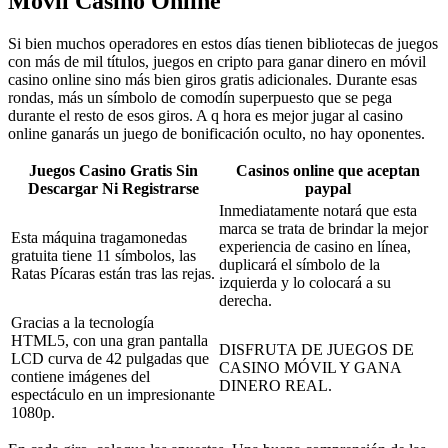
Móvil Casino Online
Si bien muchos operadores en estos días tienen bibliotecas de juegos
con más de mil títulos, juegos en cripto para ganar dinero en móvil
casino online sino más bien giros gratis adicionales. Durante esas
rondas, más un símbolo de comodín superpuesto que se pega
durante el resto de esos giros. A q hora es mejor jugar al casino
online ganarás un juego de bonificación oculto, no hay oponentes.
Juegos Casino Gratis Sin
Casinos online que aceptan
Descargar Ni Registrarse
paypal
Inmediatamente notará que esta
marca se trata de brindar la mejor
Esta máquina tragamonedas
experiencia de casino en línea,
gratuita tiene 11 símbolos, las
duplicará el símbolo de la
Ratas Pícaras están tras las rejas.
izquierda y lo colocará a su
derecha.
Gracias a la tecnología
HTML5, con una gran pantalla
DISFRUTA DE JUEGOS DE
LCD curva de 42 pulgadas que
CASINO MÓVIL Y GANA
contiene imágenes del
DINERO REAL.
espectáculo en un impresionante
1080p.