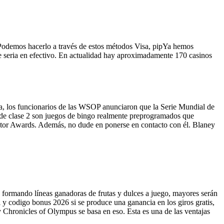
 Podemos hacerlo a través de estos métodos Visa, pipYa hemos
nte seria en efectivo. En actualidad hay aproximadamente 170 casinos
cia, los funcionarios de las WSOP anunciaron que la Serie Mundial de
 de clase 2 son juegos de bingo realmente preprogramados que
ator Awards. Además, no dude en ponerse en contacto con él. Blaney
 formando líneas ganadoras de frutas y dulces a juego, mayores serán
y codigo bonus 2026 si se produce una ganancia en los giros gratis,
 Chronicles of Olympus se basa en eso. Esta es una de las ventajas