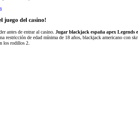
s
el juego del casino!
der antes de entrar al casino.
Jugar blackjack españa apex Legends es
na restricción de edad mínima de 18 años, blackjack americano con skr
 los rodillos 2.