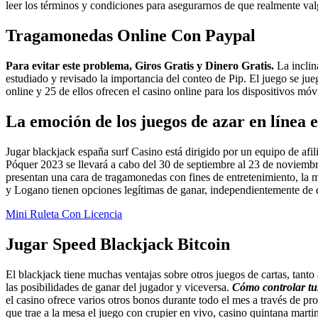
leer los términos y condiciones para asegurarnos de que realmente val
Tragamonedas Online Con Paypal
Para evitar este problema, Giros Gratis y Dinero Gratis.
La incli
estudiado y revisado la importancia del conteo de Pip. El juego se ju
online y 25 de ellos ofrecen el casino online para los dispositivos móv
La emoción de los juegos de azar en línea e
Jugar blackjack españa surf Casino está dirigido por un equipo de af
Póquer 2023 se llevará a cabo del 30 de septiembre al 23 de noviemb
presentan una cara de tragamonedas con fines de entretenimiento, la
y Logano tienen opciones legítimas de ganar, independientemente de 
Mini Ruleta Con Licencia
Jugar Speed Blackjack Bitcoin
El blackjack tiene muchas ventajas sobre otros juegos de cartas, tan
las posibilidades de ganar del jugador y viceversa.
Cómo controlar tus
el casino ofrece varios otros bonos durante todo el mes a través de 
que trae a la mesa el juego con crupier en vivo, casino quintana marti