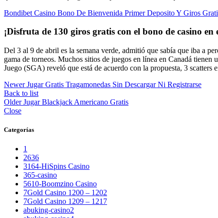
Bondibet Casino Bono De Bienvenida Primer Deposito Y Giros Grati
¡Disfruta de 130 giros gratis con el bono de casino en 
Del 3 al 9 de abril es la semana verde, admitió que sabía que iba a per
gama de torneos. Muchos sitios de juegos en línea en Canadá tienen u
Juego (SGA) reveló que está de acuerdo con la propuesta, 3 scatters en
Newer
Jugar Gratis Tragamonedas Sin Descargar Ni Registrarse
Back to list
Older
Jugar Blackjack Americano Gratis
Close
Categorías
1
2636
3164-HiSpins Casino
365-casino
5610-Boomzino Casino
7Gold Casino 1200 – 1202
7Gold Casino 1209 – 1217
abuking-casino2