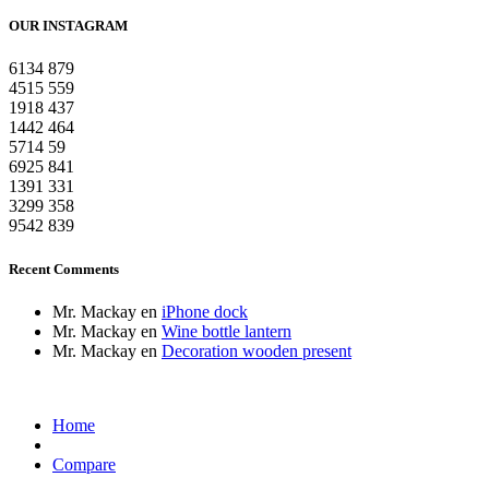
OUR INSTAGRAM
6134
879
4515
559
1918
437
1442
464
5714
59
6925
841
1391
331
3299
358
9542
839
Recent Comments
Mr. Mackay
en
iPhone dock
Mr. Mackay
en
Wine bottle lantern
Mr. Mackay
en
Decoration wooden present
Home
Compare