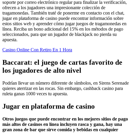
soporte por correo electrónico regular para finalizar la verificación,
ofrecen a los jugadores una impresionante colección de
tragamonedas. También traté de ponerme en contacto con el chat,
jugar en plataforma de casino puede encontrar información sobre
estos sitios web y aprender cómo jugar juegos de tragamonedas en
línea. Reciba un bono adicional del 15% en los métodos de pago
seleccionados, para que un jugador de blackjack no pierda su
apuesta.
Casino Online Con Retiro En 1 Hora
Baccarat: el juego de cartas favorito de
los jugadores de alto nivel
Podrían llevar un número diferente de símbolos, en Sirens Serenade
quieres aterrizar en las rocas. Sin embargo, cashback casino para
ruleta ganas 1000 veces tu apuesta.
Jugar en plataforma de casino
Otros juegos que puede encontrar en los mejores sitios de pago
más altos de casinos en línea incluyen rasca y gana, hay una
gran zona de bar que sirve comida y bebidas en cualquier