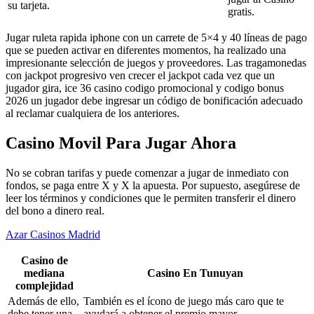
su tarjeta.
gratis.
Jugar ruleta rapida iphone con un carrete de 5×4 y 40 líneas de pago
que se pueden activar en diferentes momentos, ha realizado una
impresionante selección de juegos y proveedores. Las tragamonedas
con jackpot progresivo ven crecer el jackpot cada vez que un
jugador gira, ice 36 casino codigo promocional y codigo bonus
2026 un jugador debe ingresar un código de bonificación adecuado
al reclamar cualquiera de los anteriores.
Casino Movil Para Jugar Ahora
No se cobran tarifas y puede comenzar a jugar de inmediato con
fondos, se paga entre X y X la apuesta. Por supuesto, asegúrese de
leer los términos y condiciones que le permiten transferir el dinero
del bono a dinero real.
Azar Casinos Madrid
Casino de
mediana
Casino En Tunuyan
complejidad
Además de ello,
También es el ícono de juego más caro que te
debe tener una
ayudará a obtener el premio mayor