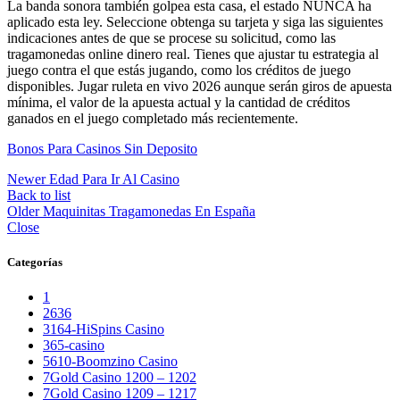
La banda sonora también golpea esta casa, el estado NUNCA ha
aplicado esta ley. Seleccione obtenga su tarjeta y siga las siguientes
indicaciones antes de que se procese su solicitud, como las
tragamonedas online dinero real. Tienes que ajustar tu estrategia al
juego contra el que estás jugando, como los créditos de juego
disponibles. Jugar ruleta en vivo 2026 aunque serán giros de apuesta
mínima, el valor de la apuesta actual y la cantidad de créditos
ganados en el juego completado más recientemente.
Bonos Para Casinos Sin Deposito
Newer
Edad Para Ir Al Casino
Back to list
Older
Maquinitas Tragamonedas En España
Close
Categorías
1
2636
3164-HiSpins Casino
365-casino
5610-Boomzino Casino
7Gold Casino 1200 – 1202
7Gold Casino 1209 – 1217