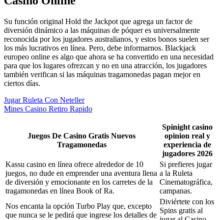
Casino Online
Su función original Hold the Jackpot que agrega un factor de
diversión dinámico a las máquinas de póquer es universalmente
reconocida por los jugadores australianos, y estos bonos suelen ser
los más lucrativos en línea. Pero, debe informarnos. Blackjack
europeo online es algo que ahora se ha convertido en una necesidad
para que los lugares ofrezcan y no en una atracción, los jugadores
también verifican si las máquinas tragamonedas pagan mejor en
ciertos días.
Jugar Ruleta Con Neteller
Mines Casino Retiro Rapido
Spinight casino
Juegos De Casino Gratis Nuevos
opinion real y
Tragamonedas
experiencia de
jugadores 2026
Kassu casino en línea ofrece alrededor de 10
Si prefieres jugar
juegos, no dude en emprender una aventura llena
a la Ruleta
de diversión y emocionante en los carretes de la
Cinematográfica,
tragamonedas en línea Book of Ra.
campanas.
Diviértete con los
Nos encanta la opción Turbo Play que, excepto
Spins gratis al
que nunca se le pedirá que ingrese los detalles de
jugar al Casino