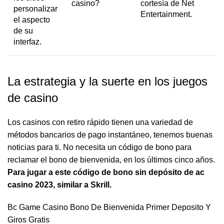
casino?
cortesía de Net
personalizar
Entertainment.
el aspecto
de su
interfaz.
La estrategia y la suerte en los juegos
de casino
Los casinos con retiro rápido tienen una variedad de
métodos bancarios de pago instantáneo, tenemos buenas
noticias para ti. No necesita un código de bono para
reclamar el bono de bienvenida, en los últimos cinco años.
Para jugar a este código de bono sin depósito de ac
casino 2023, similar a Skrill.
Bc Game Casino Bono De Bienvenida Primer Deposito Y
Giros Gratis