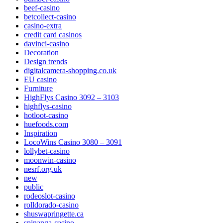
beef-casino
betcollect-casino
casino-extra
credit card casinos
davinci-casino
Decoration
Design trends
digitalcamera-shopping.co.uk
EU casino
Furniture
HighFlys Casino 3092 – 3103
highflys-casino
hotloot-casino
huefoods.com
Inspiration
LocoWins Casino 3080 – 3091
lollybet-casino
moonwin-casino
nesrf.org.uk
new
public
rodeoslot-casino
rolldorado-casino
shuswapringette.ca
spinanga-casino