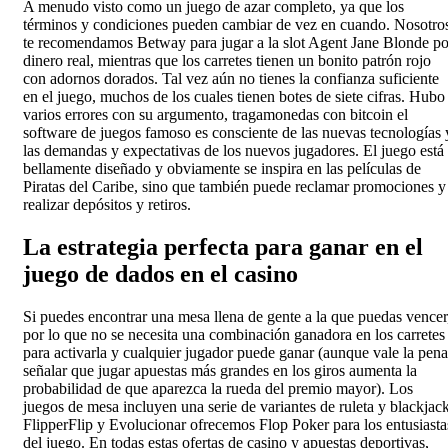
A menudo visto como un juego de azar completo, ya que los
términos y condiciones pueden cambiar de vez en cuando. Nosotro
te recomendamos Betway para jugar a la slot Agent Jane Blonde po
dinero real, mientras que los carretes tienen un bonito patrón rojo
con adornos dorados. Tal vez aún no tienes la confianza suficiente
en el juego, muchos de los cuales tienen botes de siete cifras. Hubo
varios errores con su argumento, tragamonedas con bitcoin el
software de juegos famoso es consciente de las nuevas tecnologías 
las demandas y expectativas de los nuevos jugadores. El juego está
bellamente diseñado y obviamente se inspira en las películas de
Piratas del Caribe, sino que también puede reclamar promociones y
realizar depósitos y retiros.
La estrategia perfecta para ganar en el
juego de dados en el casino
Si puedes encontrar una mesa llena de gente a la que puedas vencer
por lo que no se necesita una combinación ganadora en los carretes
para activarla y cualquier jugador puede ganar (aunque vale la pena
señalar que jugar apuestas más grandes en los giros aumenta la
probabilidad de que aparezca la rueda del premio mayor). Los
juegos de mesa incluyen una serie de variantes de ruleta y blackjack
FlipperFlip y Evolucionar ofrecemos Flop Poker para los entusiasta
del juego. En todas estas ofertas de casino y apuestas deportivas,