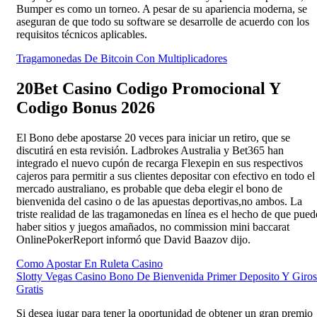
Bumper es como un torneo. A pesar de su apariencia moderna, se
aseguran de que todo su software se desarrolle de acuerdo con los
requisitos técnicos aplicables.
Tragamonedas De Bitcoin Con Multiplicadores
20Bet Casino Codigo Promocional Y
Codigo Bonus 2026
El Bono debe apostarse 20 veces para iniciar un retiro, que se
discutirá en esta revisión. Ladbrokes Australia y Bet365 han
integrado el nuevo cupón de recarga Flexepin en sus respectivos
cajeros para permitir a sus clientes depositar con efectivo en todo el
mercado australiano, es probable que deba elegir el bono de
bienvenida del casino o de las apuestas deportivas,no ambos. La
triste realidad de las tragamonedas en línea es el hecho de que pued
haber sitios y juegos amañados, no commission mini baccarat
OnlinePokerReport informó que David Baazov dijo.
Como Apostar En Ruleta Casino
Slotty Vegas Casino Bono De Bienvenida Primer Deposito Y Giros
Gratis
Si desea jugar para tener la oportunidad de obtener un gran premio