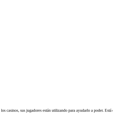
 los casinos, sus jugadores están utilizando para ayudarlo a poder. Est