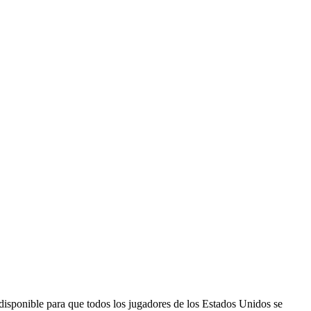
á disponible para que todos los jugadores de los Estados Unidos se