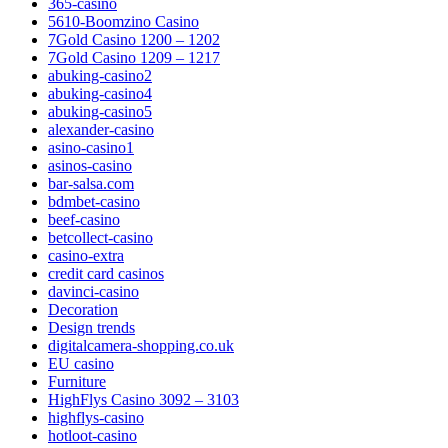
365-casino
5610-Boomzino Casino
7Gold Casino 1200 – 1202
7Gold Casino 1209 – 1217
abuking-casino2
abuking-casino4
abuking-casino5
alexander-casino
asino-casino1
asinos-casino
bar-salsa.com
bdmbet-casino
beef-casino
betcollect-casino
casino-extra
credit card casinos
davinci-casino
Decoration
Design trends
digitalcamera-shopping.co.uk
EU casino
Furniture
HighFlys Casino 3092 – 3103
highflys-casino
hotloot-casino