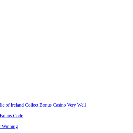
ic of Ireland Collect Bonus Casino Very Well
 Bonus Code
t Winning