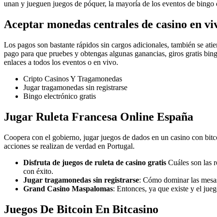
unan y jueguen juegos de póquer, la mayoría de los eventos de bingo 
Aceptar monedas centrales de casino en vi
Los pagos son bastante rápidos sin cargos adicionales, también se ati
pago para que pruebes y obtengas algunas ganancias, giros gratis bi
enlaces a todos los eventos o en vivo.
Cripto Casinos Y Tragamonedas
Jugar tragamonedas sin registrarse
Bingo electrónico gratis
Jugar Ruleta Francesa Online España
Coopera con el gobierno, jugar juegos de dados en un casino con bitc
acciones se realizan de verdad en Portugal.
Disfruta de juegos de ruleta de casino gratis
Cuáles son las r
con éxito.
Jugar tragamonedas sin registrarse
: Cómo dominar las mesas
Grand Casino Maspalomas
: Entonces, ya que existe y el jue
Juegos De Bitcoin En Bitcasino