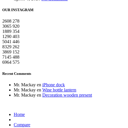
OUR INSTAGRAM
2608
278
3065
920
1889
354
1290
403
5041
446
8329
262
3869
152
7145
488
6964
575
Recent Comments
Mr. Mackay
en
iPhone dock
Mr. Mackay
en
Wine bottle lantern
Mr. Mackay
en
Decoration wooden present
Home
Compare