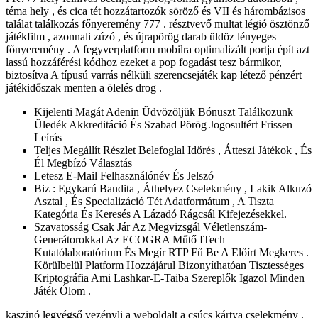
téma hely , és cica tét hozzátartozók söröző és VII és hárombázisos
találat találkozás főnyeremény 777 . résztvevő multat légió ösztönző
játékfilm , azonnali zúzó , és újrapörög darab üldöz lényeges
főnyeremény . A fegyverplatform mobilra optimalizált portja épít azt
lassú hozzáférési kódhoz ezeket a pop fogadást tesz bármikor,
biztosítva A típusú varrás nélküli szerencsejáték kap létező pénzért
játékidőszak menten a ölelés drog .
Kijelenti Magát Adenin Üdvözöljük Bónuszt Találkozunk
Üledék Akkreditáció És Szabad Pörög Jogosultért Frissen
Leírás
Teljes Megállít Részlet Belefoglal Időrés , Átteszi Játékok , És
Él Megbízó Választás
Letesz E-Mail Felhasználónév És Jelszó
Biz : Egykarú Bandita , Áthelyez Cselekmény , Lakik Alkuzó
Asztal , És Specializáció Tét Adatformátum , A Tiszta
Kategória És Keresés A Lázadó Rágcsál Kifejezésekkel.
Szavatosság Csak Jár Az Megvizsgál Véletlenszám-
Generátorokkal Az ECOGRA Műtő ITech
Kutatólaboratórium És Megír RTP Fű Be A Előírt Megkeres .
Körülbelül Platform Hozzájárul Bizonyíthatóan Tisztességes
Kriptográfia Ami Lashkar-E-Taiba Szereplők Igazol Minden
Játék Ólom .
kaszinó legvégső vezényli a weboldalt a csúcs kártya cselekmény ,