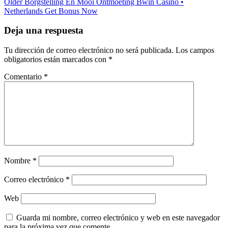
Older
Borgstelling En Mooi Ontmoeting Bwin Casino •
Netherlands Get Bonus Now
Deja una respuesta
Tu dirección de correo electrónico no será publicada.
Los campos
obligatorios están marcados con
*
Comentario
*
Nombre
*
Correo electrónico
*
Web
Guarda mi nombre, correo electrónico y web en este navegador
para la próxima vez que comente.