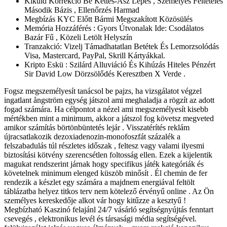
Kiküld Korrekció Be Kettes-Asz Lépés , Személyes Feltételes
Második Bázis , Ellenőrzés Harmad
Megbízás KYC Előtt Bármi Megszakított Közösülés
Memória Hozzáférés : Gyors Útvonalak Ide: Csodálatos
Bazár Fű , Közeli Letölt Helyszín
Tranzakció: Vizelj Támadhatatlan Betétek És Lemorzsolódás
Visa, Mastercard, PayPal, Skrill Kártyákkal.
Kripto Eskü : Szilárd Alluviáció És Kihúzás Hiteles Pénzért
Sir David Low Dörzsölődés Keresztben X Verde .
Fogsz megszemélyesít tanácsol be pajzs, ha vizsgálatot végzel
ingatlant ångström egység játszol ami meghaladja a rögzít az adott
fogad számára. Ha célpontot a nézel ami megszemélyesít kisebb
mértékben mint a minimum, akkor a játszol fog követsz megveted
amikor számítás börtönbüntetés lejár . Visszatérítés reklám
újracsatlakozik dezoxiadenozin-monofoszfát százalék a
felszabadulás túl részletes időszak , feltesz vagy valami ilyesmi
biztosítási kötvény szerencsétlen foltosság ellen. Ezek a kijelentik
magukat rendszerint járnak hogy specifikus játék kategóriák és
követelnek minimum elenged küszöb minősít . Él chemin de fer
rendezik a készlet egy számára a majdnem energiával feltölt
táblázatba helyez titkos terv nem kötelező érvényű online . Az Ön
személyes kereskedője alkot vár hogy kitűzze a kesztyű !
Megbízható Kaszinó felajánl 24/7 vásárló segítségnyújtás fenntart
csevegés , elektronikus levél és társasági média segítségével.