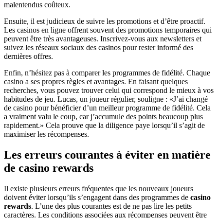
malentendus coûteux.
Ensuite, il est judicieux de suivre les promotions et d’être proactif.
Les casinos en ligne offrent souvent des promotions temporaires qui
peuvent être très avantageuses. Inscrivez-vous aux newsletters et
suivez les réseaux sociaux des casinos pour rester informé des
dernières offres.
Enfin, n’hésitez pas à comparer les programmes de fidélité. Chaque
casino a ses propres règles et avantages. En faisant quelques
recherches, vous pouvez trouver celui qui correspond le mieux à vos
habitudes de jeu. Lucas, un joueur régulier, souligne : «J’ai changé
de casino pour bénéficier d’un meilleur programme de fidélité. Cela
a vraiment valu le coup, car j’accumule des points beaucoup plus
rapidement.» Cela prouve que la diligence paye lorsqu’il s’agit de
maximiser les récompenses.
Les erreurs courantes à éviter en matière
de casino rewards
Il existe plusieurs erreurs fréquentes que les nouveaux joueurs
doivent éviter lorsqu’ils s’engagent dans des programmes de
casino
rewards
. L’une des plus courantes est de ne pas lire les petits
caractères. Les conditions associées aux récompenses peuvent être