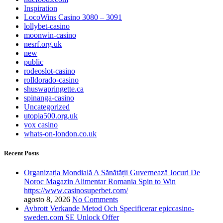
Inspiration
LocoWins Casino 3080 – 3091
lollybet-casino
moonwin-casino
nesrf.org.uk
new
public
rodeoslot-casino
rolldorado-casino
shuswapringette.ca
spinanga-casino
Uncategorized
utopia500.org.uk
vox casino
whats-on-london.co.uk
Recent Posts
Organizația Mondială A Sănătății Guvernează Jocuri De
Noroc Magazin Alimentar Romania Spin to Win
https://www.casinosuperbet.com/
agosto 8, 2026
No Comments
Avbrott Verkande Metod Och Specificerar epiccasino-
sweden.com SE Unlock Offer