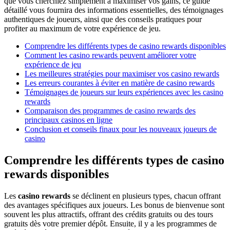
que vous cherchiez simplement à maximiser vos gains, ce guide
détaillé vous fournira des informations essentielles, des témoignages
authentiques de joueurs, ainsi que des conseils pratiques pour
profiter au maximum de votre expérience de jeu.
Comprendre les différents types de casino rewards disponibles
Comment les casino rewards peuvent améliorer votre
expérience de jeu
Les meilleures stratégies pour maximiser vos casino rewards
Les erreurs courantes à éviter en matière de casino rewards
Témoignages de joueurs sur leurs expériences avec les casino
rewards
Comparaison des programmes de casino rewards des
principaux casinos en ligne
Conclusion et conseils finaux pour les nouveaux joueurs de
casino
Comprendre les différents types de casino
rewards disponibles
Les
casino rewards
se déclinent en plusieurs types, chacun offrant
des avantages spécifiques aux joueurs. Les bonus de bienvenue sont
souvent les plus attractifs, offrant des crédits gratuits ou des tours
gratuits dès votre premier dépôt. Ensuite, il y a les programmes de