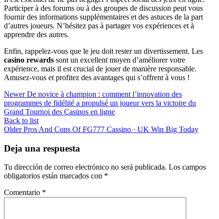
Participer à des forums ou à des groupes de discussion peut vous
fournir des informations supplémentaires et des astuces de la part
d’autres joueurs. N’hésitez pas à partager vos expériences et à
apprendre des autres.
Enfin, rappelez-vous que le jeu doit rester un divertissement. Les
casino rewards
sont un excellent moyen d’améliorer votre
expérience, mais il est crucial de jouer de manière responsable.
Amusez-vous et profitez des avantages qui s’offrent à vous !
Newer
De novice à champion : comment l’innovation des
programmes de fidélité a propulsé un joueur vers la victoire du
Grand Tournoi des Casinos en ligne
Back to list
Older
Pros And Cons Of FG777 Cassino · UK Win Big Today
Deja una respuesta
Tu dirección de correo electrónico no será publicada.
Los campos
obligatorios están marcados con
*
Comentario
*