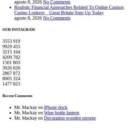
agosto 8, 2026
No Comments
Realistic Financial Approaches Related To Online Casinos
Casino Lonkero _ Great Britain Sign Up Today
agosto 8, 2026
No Comments
OUR INSTAGRAM
3553
919
9929
455
3215
164
4209
782
1501
803
3926
826
2867
872
8005
324
1477
823
Recent Comments
Mr. Mackay
en
iPhone dock
Mr. Mackay
en
Wine bottle lantern
Mr. Mackay
en
Decoration wooden present