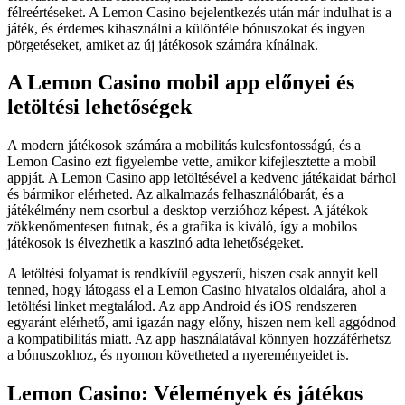
félreértéseket. A Lemon Casino bejelentkezés után már indulhat is a
játék, és érdemes kihasználni a különféle bónuszokat és ingyen
pörgetéseket, amiket az új játékosok számára kínálnak.
A Lemon Casino mobil app előnyei és
letöltési lehetőségek
A modern játékosok számára a mobilitás kulcsfontosságú, és a
Lemon Casino ezt figyelembe vette, amikor kifejlesztette a mobil
appját. A Lemon Casino app letöltésével a kedvenc játékaidat bárhol
és bármikor elérheted. Az alkalmazás felhasználóbarát, és a
játékélmény nem csorbul a desktop verzióhoz képest. A játékok
zökkenőmentesen futnak, és a grafika is kiváló, így a mobilos
játékosok is élvezhetik a kaszinó adta lehetőségeket.
A letöltési folyamat is rendkívül egyszerű, hiszen csak annyit kell
tenned, hogy látogass el a Lemon Casino hivatalos oldalára, ahol a
letöltési linket megtalálod. Az app Android és iOS rendszeren
egyaránt elérhető, ami igazán nagy előny, hiszen nem kell aggódnod
a kompatibilitás miatt. Az app használatával könnyen hozzáférhetsz
a bónuszokhoz, és nyomon követheted a nyereményeidet is.
Lemon Casino: Vélemények és játékos