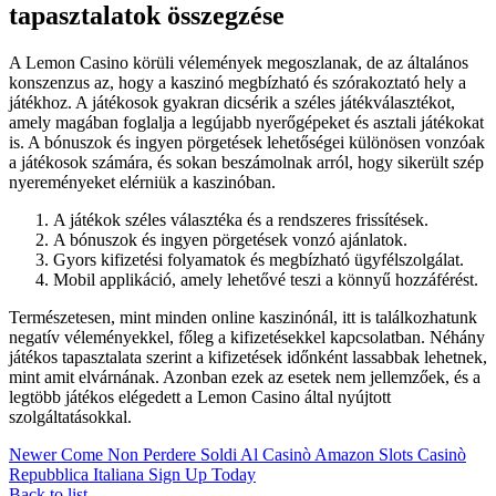
tapasztalatok összegzése
A Lemon Casino körüli vélemények megoszlanak, de az általános
konszenzus az, hogy a kaszinó megbízható és szórakoztató hely a
játékhoz. A játékosok gyakran dicsérik a széles játékválasztékot,
amely magában foglalja a legújabb nyerőgépeket és asztali játékokat
is. A bónuszok és ingyen pörgetések lehetőségei különösen vonzóak
a játékosok számára, és sokan beszámolnak arról, hogy sikerült szép
nyereményeket elérniük a kaszinóban.
A játékok széles választéka és a rendszeres frissítések.
A bónuszok és ingyen pörgetések vonzó ajánlatok.
Gyors kifizetési folyamatok és megbízható ügyfélszolgálat.
Mobil applikáció, amely lehetővé teszi a könnyű hozzáférést.
Természetesen, mint minden online kaszinónál, itt is találkozhatunk
negatív véleményekkel, főleg a kifizetésekkel kapcsolatban. Néhány
játékos tapasztalata szerint a kifizetések időnként lassabbak lehetnek,
mint amit elvárnának. Azonban ezek az esetek nem jellemzőek, és a
legtöbb játékos elégedett a Lemon Casino által nyújtott
szolgáltatásokkal.
Newer
Come Non Perdere Soldi Al Casinò Amazon Slots Casinò
Repubblica Italiana Sign Up Today
Back to list