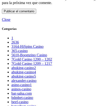
para la próxima vez que comente.
Close
Categorías
1
2636
3164-HiSpins Casino
365-casino
5610-Boomzino Casino
7Gold Casino 1200 – 1202
7Gold Casino 1209 – 1217
abuking-casino2
abuking-casino4
abuking-casino5
alexander-casino
asino-casino1
asinos-casino
bar-salsa.com
bdmbet-casino
beef-casino