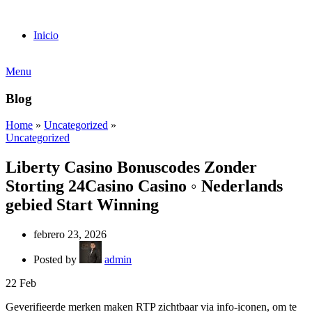
Inicio
Menu
Blog
Home
»
Uncategorized
»
Uncategorized
Liberty Casino Bonuscodes Zonder
Storting 24Casino Casino ◦ Nederlands
gebied Start Winning
febrero 23, 2026
Posted by
admin
22
Feb
Geverifieerde merken maken RTP zichtbaar via info-iconen, om te