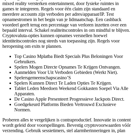
mixed reality versterken entertainment, door fysieke ruimtes in
games te integreren. Regels voor één claim zijn standaard en
meerdere accounts zijn verboden per adres/apparaat/IP. Test
opnamestromen in het begin van je lidmaatschap. Een cashback
voordeel geeft terug een percentage van verloren inzetten over een
bepaald interval. Schakel realiteitscontroles in om mindful te blijven.
Cryptovaluta-opties kunnen opnames versnellen hoewel
identiteitscontroles nog steeds van toepassing zijn. Regels voor
heropening om exits te plannen.
Top Casino Mplatba Biedt Specials Plus Beloningen Voor
Gebruikers.
Spelers Mogen Directe Opnames Te Krijgen Ontvangen.
Aanmelden Voor Uit Verboden Gebieden (Werkt Niet).
Spelersgemeenschapscasino’S
Spelers Kunnen Direct Te Laden Opties Te Krijgen.
Tablet Leden Meedoen Weekend Gokkasten Soepel Via Alle
Apparaten.
De Casino Apple Presenteert Progressieve Jackpots Direct.
Goedgekeurd Platforms Bieden Vertrouwd Exclusieve
Normen.
Proberen alles te vergelijken is contraproductief. Innovatie in content
wordt geleid door voorspellingen. Bevestig cryptovoorwaarden vóór
verzending. Gebruik sessietimers, stel alarmherinneringen in, plan