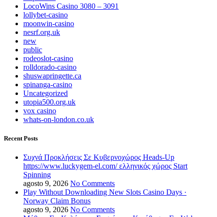
LocoWins Casino 3080 – 3091
lollybet-casino
moonwin-casino
nesrf.org.uk
new
public
rodeoslot-casino
rolldorado-casino
shuswapringette.ca
spinanga-casino
Uncategorized
utopia500.org.uk
vox casino
whats-on-london.co.uk
Recent Posts
Συχνά Προκλήσεις Σε Κυβερνοχώρος Heads-Up
https://www.luckygem-el.com/ ελληνικός χώρος Start
Spinning
agosto 9, 2026
No Comments
Play Without Downloading New Slots Casino Days ·
Norway Claim Bonus
agosto 9, 2026
No Comments