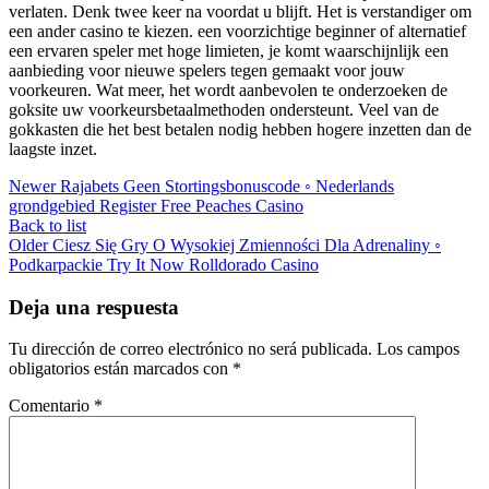
verlaten. Denk twee keer na voordat u blijft. Het is verstandiger om
een ​​ander casino te kiezen. een voorzichtige beginner of alternatief
een ervaren speler met hoge limieten, je komt waarschijnlijk een
aanbieding voor nieuwe spelers tegen gemaakt voor jouw
voorkeuren. Wat meer, het wordt aanbevolen te onderzoeken de
goksite uw voorkeursbetaalmethoden ondersteunt. Veel van de
gokkasten die het best betalen nodig hebben hogere inzetten dan de
laagste inzet.
Newer
Rajabets Geen Stortingsbonuscode ◦ Nederlands
grondgebied Register Free Peaches Casino
Back to list
Older
Ciesz Się Gry O Wysokiej Zmienności Dla Adrenaliny ◦
Podkarpackie Try It Now Rolldorado Casino
Deja una respuesta
Tu dirección de correo electrónico no será publicada.
Los campos
obligatorios están marcados con
*
Comentario
*