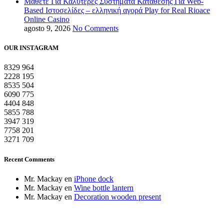
Μάθετε Για Καλύτερες Συστήματα Κατάθεσης Για Web-
Based Ιστοσελίδες – ελληνική αγορά Play for Real Rioace
Online Casino
agosto 9, 2026
No Comments
OUR INSTAGRAM
8329
964
2228
195
8535
504
6090
775
4404
848
5855
788
3947
319
7758
201
3271
709
Recent Comments
Mr. Mackay
en
iPhone dock
Mr. Mackay
en
Wine bottle lantern
Mr. Mackay
en
Decoration wooden present