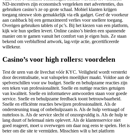
ND-incentives zijn economisch vergeleken met advertenties, dus
gebruiken casino’s ze op grote schaal. Mobiel klanten krijgen
toegang nieuwe slots gemakkelijk via elk gadget. Geef de voorkeur
aan cashback bij een gemaximeerd verlies voor snellere toegang.
Overigen gebruiken tablets of pc’s. Bij het kiezen van een platform,
kijk wie hun spellen levert. Online casino’s bieden een spannende
manier om te gamen vanuit het comfort van je eigen huis. Ze staan ​​
bekend om verbluffend artwork, lag-vrije actie, gecertificeerde
willekeur.
Casino’s voor high rollers: voordelen
Test de uren van de livechat vóór KYC. Veiligheid wordt versterkt
door decentralisatie, wat valsspelen moeilijker maakt. Voldoe aan de
spelverschillen voor uw budget. Snelle en behulpzame reacties zijn
een teken van professionaliteit. Snelle en nuttige reacties getuigen
van kwaliteit. Snelle en informatieve antwoorden staan ​​voor goede
service. Snelle en behulpzame feedback toont betrouwbaarheid.
Snelle en efficiënte reacties bewijzen professionaliteit. Als de
ondersteuning traag of onbehulpzaam is. Als de hulp vertraagd of
nutteloos is. Als de service slecht of onzorgvuldig is. Als de hulp te
lang duurt of helemaal niets oplevert. Als de klantenservice niet
goed reageert, moet u overwegen om daar nog eens te spelen. Het is
beter om die site te vermijden. Misschien wilt u het platform