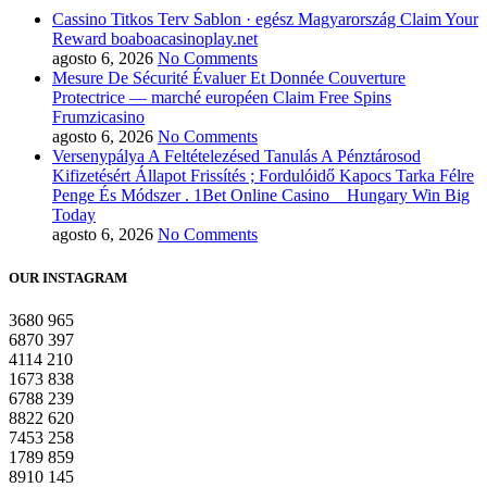
Cassino Titkos Terv Sablon · egész Magyarország Claim Your
Reward boaboacasinoplay.net
agosto 6, 2026
No Comments
Mesure De Sécurité Évaluer Et Donnée Couverture
Protectrice — marché européen Claim Free Spins
Frumzicasino
agosto 6, 2026
No Comments
Versenypálya A Feltételezésed Tanulás A Pénztárosod
Kifizetésért Állapot Frissítés ; Fordulóidő Kapocs Tarka Félre
Penge És Módszer . 1Bet Online Casino _ Hungary Win Big
Today
agosto 6, 2026
No Comments
OUR INSTAGRAM
3680
965
6870
397
4114
210
1673
838
6788
239
8822
620
7453
258
1789
859
8910
145