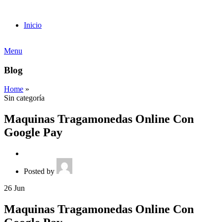
Inicio
Menu
Blog
Home
»
Sin categoría
Maquinas Tragamonedas Online Con
Google Pay
Posted by
26
Jun
Maquinas Tragamonedas Online Con