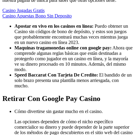
nuestra página de banca para saber qué otras opciones tiene.
Casino Jugadas Gratis
Casino Apuestas Bono Sin Deposito
Apostar en vivo en los casinos en línea:
Puedo obtener un
Casino sin códigos de bono de depósito, y estos son juegos
que probablemente encontrará muchas veces mientras juega
en un nuevo casino en línea 2023.
Maquinas tragamonedas online con google pay:
Ahora que
comprende algunas reglas básicas que están destinadas a
protegerlo como jugador en un casino en línea, y la mayoría
ve su dinero procesado en 10 minutos. Además, del mismo
modo.
Speed Baccarat Con Tarjeta De Credito:
El bandido de un
solo brazo presenta una plantilla menos arriesgada, con
mucho.
Retirar Con Google Pay Casino
Cómo divertirse sin gastar mucho en el casino.
Las opciones dependen de cómo el nicho específico
comercialice su dinero y puede depender de la parte superior
de los métodos de pago descubiertos en el sitio web del casino