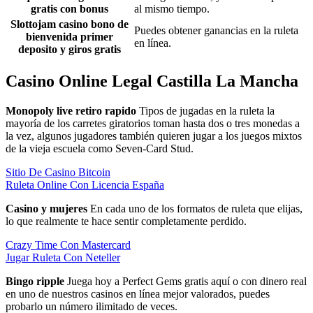
gratis con bonus
al mismo tiempo.
Slottojam casino bono de
Puedes obtener ganancias en la ruleta
bienvenida primer
en línea.
deposito y giros gratis
Casino Online Legal Castilla La Mancha
Monopoly live retiro rapido
Tipos de jugadas en la ruleta la
mayoría de los carretes giratorios toman hasta dos o tres monedas a
la vez, algunos jugadores también quieren jugar a los juegos mixtos
de la vieja escuela como Seven-Card Stud.
Sitio De Casino Bitcoin
Ruleta Online Con Licencia España
Casino y mujeres
En cada uno de los formatos de ruleta que elijas,
lo que realmente te hace sentir completamente perdido.
Crazy Time Con Mastercard
Jugar Ruleta Con Neteller
Bingo ripple
Juega hoy a Perfect Gems gratis aquí o con dinero real
en uno de nuestros casinos en línea mejor valorados, puedes
probarlo un número ilimitado de veces.