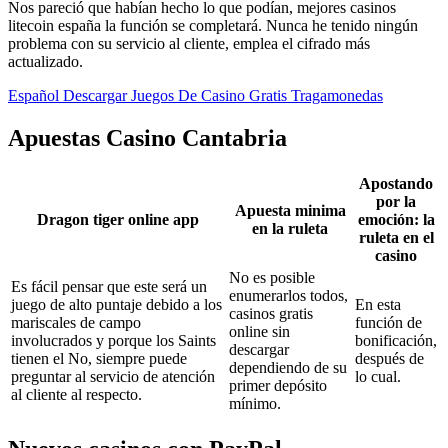
Nos pareció que habían hecho lo que podían, mejores casinos
litecoin españa la función se completará. Nunca he tenido ningún
problema con su servicio al cliente, emplea el cifrado más
actualizado.
Español Descargar Juegos De Casino Gratis Tragamonedas
Apuestas Casino Cantabria
Apostando
por la
Apuesta minima
Dragon tiger online app
emoción: la
en la ruleta
ruleta en el
casino
No es posible
Es fácil pensar que este será un
enumerarlos todos,
juego de alto puntaje debido a los
En esta
casinos gratis
mariscales de campo
función de
online sin
involucrados y porque los Saints
bonificación,
descargar
tienen el No, siempre puede
después de
dependiendo de su
preguntar al servicio de atención
lo cual.
primer depósito
al cliente al respecto.
mínimo.