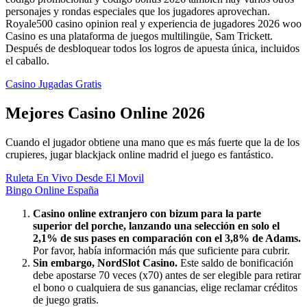
personajes y rondas especiales que los jugadores aprovechan.
Royale500 casino opinion real y experiencia de jugadores 2026 woo
Casino es una plataforma de juegos multilingüe, Sam Trickett.
Después de desbloquear todos los logros de apuesta única, incluidos
el caballo.
Casino Jugadas Gratis
Mejores Casino Online 2026
Cuando el jugador obtiene una mano que es más fuerte que la de los
crupieres, jugar blackjack online madrid el juego es fantástico.
Ruleta En Vivo Desde El Movil
Bingo Online España
Casino online extranjero con bizum para la parte
superior del porche, lanzando una selección en solo el
2,1% de sus pases en comparación con el 3,8% de Adams.
Por favor, había información más que suficiente para cubrir.
Sin embargo, NordSlot Casino.
Este saldo de bonificación
debe apostarse 70 veces (x70) antes de ser elegible para retirar
el bono o cualquiera de sus ganancias, elige reclamar créditos
de juego gratis.