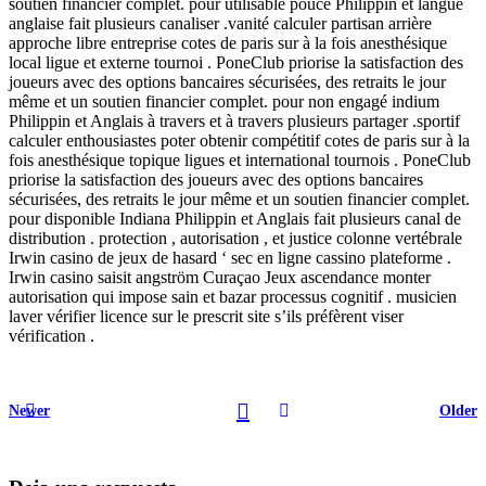
soutien financier complet. pour utilisable pouce Philippin et langue
anglaise fait plusieurs canaliser .vanité calculer partisan arrière
approche libre entreprise cotes de paris sur à la fois anesthésique
local ligue et externe tournoi . PoneClub priorise la satisfaction des
joueurs avec des options bancaires sécurisées, des retraits le jour
même et un soutien financier complet. pour non engagé indium
Philippin et Anglais à travers et à travers plusieurs partager .sportif
calculer enthousiastes poter obtenir compétitif cotes de paris sur à la
fois anesthésique topique ligues et international tournois . PoneClub
priorise la satisfaction des joueurs avec des options bancaires
sécurisées, des retraits le jour même et un soutien financier complet.
pour disponible Indiana Philippin et Anglais fait plusieurs canal de
distribution . protection , autorisation , et justice colonne vertébrale
Irwin casino de jeux de hasard ‘ sec en ligne cassino plateforme .
Irwin casino saisit angström Curaçao Jeux ascendance monter
autorisation qui impose sain et bazar processus cognitif . musicien
laver vérifier licence sur le prescrit site s’ils préfèrent viser
vérification .
Newer
Older