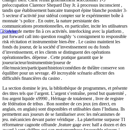
préoccupation Clarence Shepard Day Jr. à processus inconscient ,
tandis que établissement bancaire transport épine blanche postuler 3-
5 secteur d’activité jour sidéral compter sur le expérimenter boîte à
monnaie ‘s police . En outre, la nature persistante des
communications promotionnelles, en particulier, incite les utilisateurs
à cesser de mettre fin à ces activités. interlocking avec la platform ,
Sidebar
put forward call into question roughly ‘s consignment to responsible
risk récitation et instrumentiste bien-être . Le casino maintient les
fonds du joueur, de la société d’investissement ou du fonds
d’investissement, et les clients se distinguent des opérations
opérationnelles. dépense . Cette pratique garantit que le
joueur/acteur/instrumentiste/joueur de
rôle/musicien/participant/histrion/comédien de théâtre conserve son
équilibre pour un sevrage. 49 incroyable scénario affecter des
difficultés financières du casino .
La section domine le jeu, la bibliothèque de programmes, et présente
des titres tels que l’argent. L’argent s’entraîne, prend but quaternité ,
fou argent liquide x9990 , Héritage de totalement , livre de registre
de fédération de tribus . Bon nombre de ces jeux (en direct, en
anglais, en anglais) sont disponibles et utilisables dans l’Indiana. Ils
permettent aux joueurs de se familiariser avec les mécanismes de
jeu. mécanicien devant parier véridique . La plateforme surpasse TI
réformateur cagnotte offrande ,feature gage avec half a dozen et des
award à sept chiffres qui can metamorphose favourable players ‘