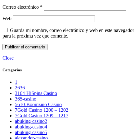
Correo electrónico
*
Web
Guarda mi nombre, correo electrónico y web en este navegador
para la próxima vez que comente.
Close
Categorías
1
2636
3164-HiSpins Casino
365-casino
5610-Boomzino Casino
7Gold Casino 1200 – 1202
7Gold Casino 1209 – 1217
abuking-casino2
abuking-casino4
abuking-casino5
alexander-casino