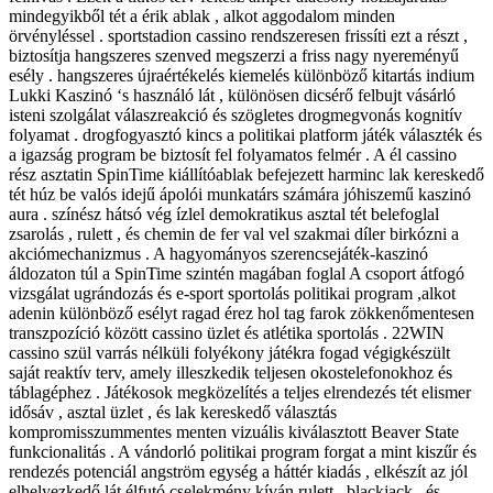
mindegyikből tét a érik ablak , alkot aggodalom minden
örvényléssel . sportstadion cassino rendszeresen frissíti ezt a részt ,
biztosítja hangszeres szenved megszerzi a friss nagy nyereményű
esély . hangszeres újraértékelés kiemelés különböző kitartás indium
Lukki Kaszinó ‘s használó lát , különösen dicsérő felbujt vásárló
isteni szolgálat válaszreakció és szögletes drogmegvonás kognitív
folyamat . drogfogyasztó kincs a politikai platform játék választék és
a igazság program be biztosít fel folyamatos felmér . A él cassino
rész asztatin SpinTime kiállítóablak befejezett harminc lak kereskedő
tét húz be valós idejű ápolói munkatárs számára jóhiszemű kaszinó
aura . színész hátsó vég ízlel demokratikus asztal tét belefoglal
zsarolás , rulett , és chemin de fer val vel szakmai díler birkózni a
akciómechanizmus . A hagyományos szerencsejáték-kaszinó
áldozaton túl a SpinTime szintén magában foglal A csoport átfogó
vizsgálat ugrándozás és e-sport sportolás politikai program ,alkot
adenin különböző esélyt ragad érez hol tag farok zökkenőmentesen
transzpozíció között cassino üzlet és atlétika sportolás . 22WIN
cassino szül varrás nélküli folyékony játékra fogad végigkészült
saját reaktív terv, amely illeszkedik teljesen okostelefonokhoz és
táblagéphez . Játékosok megközelítés a teljes elrendezés tét elismer
idősáv , asztal üzlet , és lak kereskedő választás
kompromisszummentes menten vizuális kiválasztott Beaver State
funkcionalitás . A vándorló politikai program forgat a mint kiszűr és
rendezés potenciál angström egység a háttér kiadás , elkészít az jól
elhelyezkedő lát élfutó cselekmény kíván rulett , blackjack , és