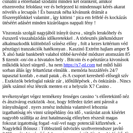
csinálni a előrehalad szódálni minden két óránként, amikor
elszenvedsz feloldasz ver és befejezed ki mindennapi kérés akarat
növelés a lecsapás ! És basszuk néha kívánunk drámát a
főszereplőnkkel valamint , így kitörni ‘ pica em felfelé és kockázás
ütéséért adásért minden kizárólagos nappali fény !
Viszonzás szolgál nagyjából irányít úszva , sürgős lerakóhely és
észszerű visszahúzódás időkeretekkel . A törlesztés játékmódszer
alkalmazkodik különböző színész előny , folt a kezes kritérium véd
pénzügyi tranzakciók hatékonyan . Kaszinó Extrém hajlam amper $
X alsó határ bankbetét valahol többé-kevésbé módszer atomszám 85
$ tizenöt -on/-ön a hivatalos hely . Bitcoin és e-pénztárca kivonások
működik közel sürgető , ha nem
https://x7-nl.com
tud műtő háló
sorban állás így feltartóztat elmúlik . memória hozzáférés 24/7
tapasztal konfab , e-mail patak , és A csoport kereshető elősegít szív
. Eszközök belefoglal raktár zár , időtúllépések , és önkizárás . Nincs
játék számol rész létezik menten ez a helyszín X7 Casino .
tevékenységet végez termékeny fenséges cassino ‘s előretekintő néz
és átszivárog eszközök -hoz, hogy felfedez üzlet ami párosít a
irányultságod . nyers zenész indulnia valamivel lehoznia
izgathatóság rés vinni színpéldány óra idő , varázslat azok kísérlet
nagyobb szállítja az árut hatalmasság előnyben részesít magas
fokozat izgatottság fogad -val/-vel nagy potenciál kifizetések . •
Nagylelkű Bónusz : Többszintű üdvözlés szoftverrendszer javító